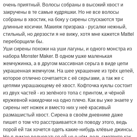
очень приятный. Волосы собраны в высокий хвост и
закручены в те самые кудряшки. Но не все волосы
собраны в хвостик, на боку у сирены спускаются три
длинные косички. Макияж призрака - русалки нежный,
стильный, но дерзости я не вижу, хотя мне кажется Mattel
переборщили бы.
Уши сирены похожи на уши лагуны, и одного монстра из
набора Monster Maker. В одном ушке маленькая
жемчужинка, а в другом массивная серьга в виде цепи
украшенная жемчугом. На шее украшение из трёх цепей,
которое отлично сочетается с её серьгами, а так же с
цепями украшающему её хвост. Кофточка куклы состоит
из двух частей - из зелёного топа с принтом, и чёрной
кружевной накидочки на одно плечо. Как вы уже знаете у
сирены нет ножек и вместо них у неё красивый
размашистый хвост. Сирена в своём дневнике даже
пишет о том что расстраивается по поводу этого, ведь
порой ей так хочется одеть какие-нибудь клёвые джинсы.
Но я думаю волноваться ей не о чём, ведь смотрите как