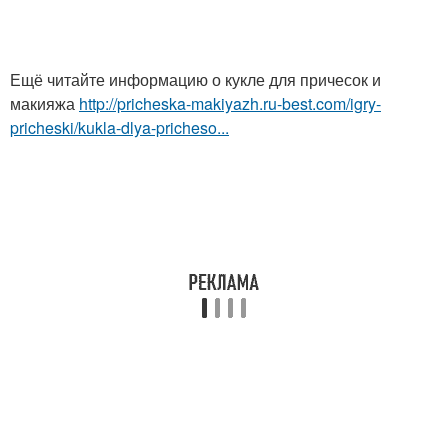
Ещё читайте информацию о кукле для причесок и
макияжа
http://pricheska-makiyazh.ru-best.com/igry-
pricheski/kukla-dlya-pricheso...