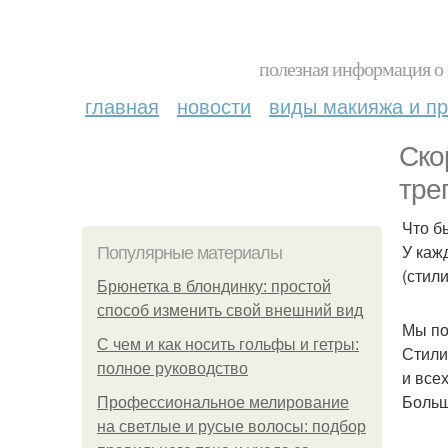
полезная информация о 
главная
новости
виды макияжа и пр
Ско
тре
Что б
У каж
Популярные материалы
(стил
Брюнетка в блондинку: простой
способ изменить свой внешний вид
Мы по
С чем и как носить гольфы и гетры:
Стили
полное руководство
и всех
Больш
Профессиональное мелирование
на светлые и русые волосы: подбор