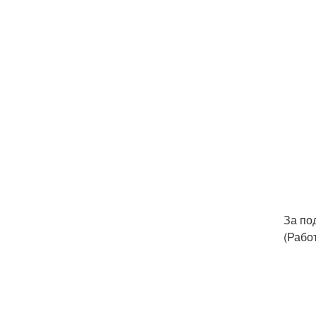
За по
(Рабо