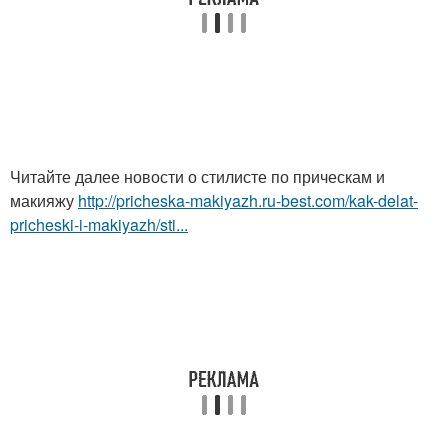
Читайте далее новости о стилисте по прическам и
макияжу
http://pricheska-makiyazh.ru-best.com/kak-delat-
pricheski-i-makiyazh/sti...