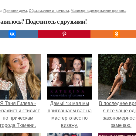
и:
Прически дома
,
Образ макияж и прическа
,
Маникюр педикюр макияж прическа
авилось? Поделитесь с друзьями!
Я Таня Гилева -
Дамы! 13 мая мы
В последнее вр
изажист и стилист
приглашаем вас на
я всё чаще од
по прическам
мастер класс по
закономернос
города Тюмени.
визажу.
замечаю.