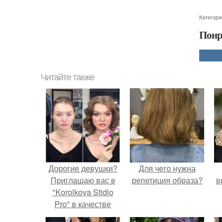
Категори
Понр
Читайте также
Дорогие девушки?
Для чего нужна
Приглашаю вас в
репетиция образа?
в
"Korolkova Stidio
Pro" в качестве
моделей на