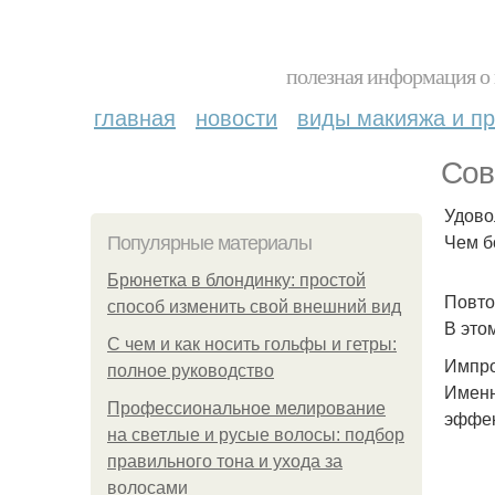
полезная информация о 
главная
новости
виды макияжа и пр
Сов
Удово
Чем б
Популярные материалы
Брюнетка в блондинку: простой
Повто
способ изменить свой внешний вид
В это
С чем и как носить гольфы и гетры:
Импро
полное руководство
Именн
Профессиональное мелирование
эффек
на светлые и русые волосы: подбор
правильного тона и ухода за
волосами