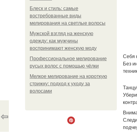
Блеск и стиль: самые
востребованные виды
мелирования на светлые волосы
Мужской взгляд на женскую
одежду: как мужчины
воспринимают женскую моду
Себя 
Профессиональное мелирование
Без и
русых волос с помощью чёлки
техник
Мелкое мелирование на короткую
стрижку: подход к уходу за
Танцу
волосами
Убери
контр
Внима
⇦
Следи
подче