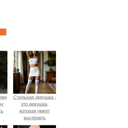
емя
Стильная девушка -
ну
это девушка,
ть
которая умеет
выглядеть
привлекательно и