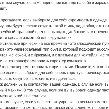
о в том случае, если женщине при взгляде на себя в зеркало
дит.
 прогадаете, если выберите для себя скромность в одежде. Н
му вам будет нелегко создать такой стиль, надо обладать п
зелёный, травяной цвет очень подходит брюнеткам с зелен
ит и сделает заметной для окружающих.
 стильные прически на все времена - это классический пучо
ки - это универсальный тип обуви, который подходит абсол
ятся и с юбкой, и с брюками, и с платьем для коктейля, и с
е легко трансформировать характер комплекта.
йтесь экспериментировать с прическами. Помните, что волосы
чае если вы выбрали для себя очень короткую прическу, ос
о быть безупречным: сиять и выделяться.
ж должен быть контрастен вашей одежде. В случае если вы 
ный макияж. В том случае, если же вы выбрали одежду пас
сметике, чтобы не слиться.
в том случае, если у вас есть татуировка на весьма заметн
а гармонично смотрелась не только друг с другом, но еще и 