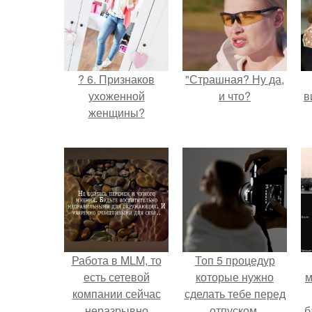
? 6. Признаков
"Страшная? Ну да,
ухоженной
и что?
в
женщины?
Работа в MLM, то
Топ 5 процедур
есть сетевой
которые нужно
м
компании сейчас
сделать тебе перед
неразрывно
отпуском.
б