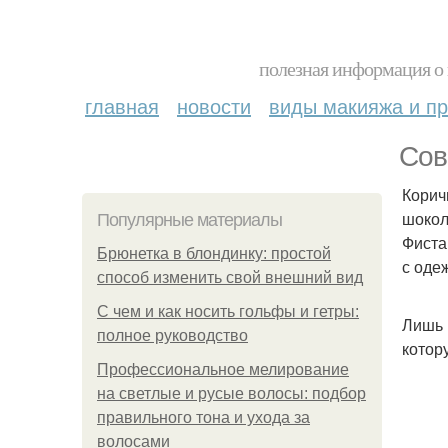
полезная информация о 
главная
новости
виды макияжа и пр
Сов
Корич
шокол
Популярные материалы
Фиста
Брюнетка в блондинку: простой
с оде
способ изменить свой внешний вид
С чем и как носить гольфы и гетры:
Лишь 
полное руководство
котор
Профессиональное мелирование
на светлые и русые волосы: подбор
правильного тона и ухода за
волосами