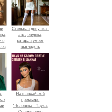
ои
Стильная девушка -
ца,
это девушка,
нию
которая умеет
рез
выглядеть
привлекательно и
элегантно в любои
ситуации.
а:
На шанхайской
как
премьере
ими
"Человека - Паука:
Совершенно