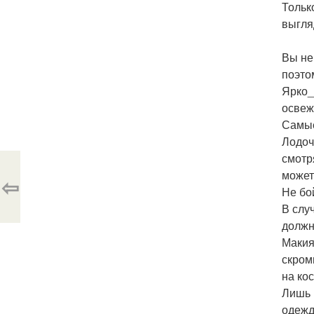
Тольк
выгля
Вы не
поэто
Ярко_
освеж
Самые
Лодоч
смотр
может
⇦
Не бо
В слу
должн
Макия
скром
на ко
Лишь 
одежд