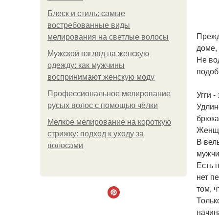
Блеск и стиль: самые
востребованные виды
Прежд
мелирования на светлые волосы
доме, 
Мужской взгляд на женскую
Не во
одежду: как мужчины
подоб
воспринимают женскую моду
Угги 
Профессиональное мелирование
Удлин
русых волос с помощью чёлки
брюка
Мелкое мелирование на короткую
Женщи
стрижку: подход к уходу за
В вел
волосами
мужчи
Есть 
нет п
том, 
Тольк
начин