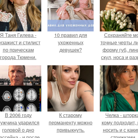
Я Таня Гилева -
10 правил для
Сохраняйте м
изажист и стилист
ухоженных
точные черты ли
по прическам
девушек?
форму губ, ли
города Тюмени.
скул, носа и раз
глаз.
В 2006 году
К старому
Челка - шторк
ужчина ударился
перманенту можно
кому подходит, 
головой о дно
привыкнуть.
носить и с как
ассейна - и после
стрижками