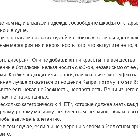
е чем идти в магазин одежды, освободите шкафы от старых
но и в душе.
дите в магазины своих мужей и любимых, если вы идете по
ные мероприятия и вероятность того, что вы купите не то, 
- это диверсия. Они не добавляют ни красоты, ни изящества,
енные ботильоны нельзя носить с юбкой, независимо от ее д
ми. К юбке подходят или сапоги, или классические туфли на
нам лучше отказаться от ношения Капри, потому что эти бр
ьвете есть некая небрежность, неопрятность. Вещи из него 
нах, не на женщинах.
несколько категорических "НЕТ", которые должна знать ка
ерламутровому макияжу, нет блесткам, нет мини-юбкам в во
чтобы выглядеть элегантно.
о в том случае, если вы не уверены в своем абсолютном п
айте.