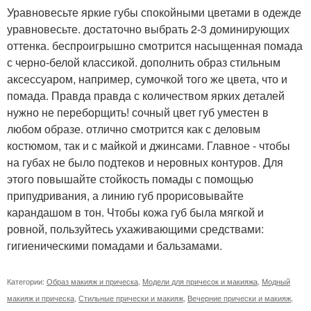
Уравновесьте яркие губы спокойными цветами в одежде
уравновесьте. достаточно выбрать 2-3 доминирующих
оттенка. беспроигрышно смотрится насыщенная помада
с черно-белой классикой. дополнить образ стильным
аксессуаром, например, сумочкой того же цвета, что и
помада. Правда правда с количеством ярких деталей
нужно не переборщить! сочный цвет губ уместен в
любом образе. отлично смотрится как с деловым
костюмом, так и с майкой и джинсами. Главное - чтобы
на губах не было подтеков и неровных контуров. Для
этого повышайте стойкость помады с помощью
припудривания, а линию губ прорисовывайте
карандашом в тон. Чтобы кожа губ была мягкой и
ровной, пользуйтесь ухаживающими средствами:
гигиеническими помадами и бальзамами.
Категории:
Образ макияж и прическа
,
Модели для причесок и макияжа
,
Модный
макияж и прическа
,
Стильные прически и макияж
,
Вечерние прически и макияж
,