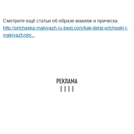
Смотрите ещё статьи об образе макияж и прическа
http://pricheska-makiyazh.ru-best.com/kak-delat-pricheski-i-
makiyazh/obr...