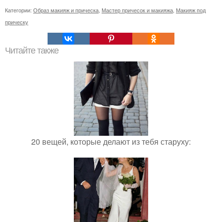
Категории:
Образ макияж и прическа
,
Мастер причесок и макияжа
,
Макияж под
прическу
Читайте также
20 вещей, которые делают из тебя старуху: