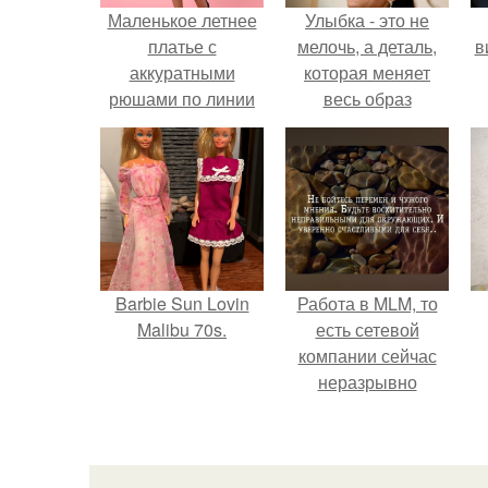
Маленькое летнее
Улыбка - это не
платье с
мелочь, а деталь,
в
аккуратными
которая меняет
рюшами по линии
весь образ
декольте, которые
человека.
очень модные в
этом сезоне.
Barbie Sun Lovin
Работа в MLM, то
Malibu 70s.
есть сетевой
компании сейчас
неразрывно
связана с создание
своего контента,
своей страницы в
соц сетях.