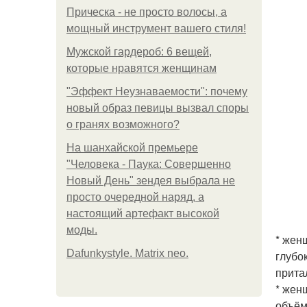
Прическа - не просто волосы, а
мощный инструмент вашего стиля!
Мужской гардероб: 6 вещей,
которые нравятся женщинам
"Эффект Неузнаваемости": почему
новый образ певицы вызвал споры
о гранях возможного?
На шанхайской премьере
"Человека - Паука: Совершенно
Новый День" зендея выбрала не
просто очередной наряд, а
настоящий артефакт высокой
моды.
* жен
Dafunkystyle. Matrix neo.
глубо
прита
* жен
объём