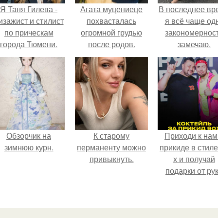
Я Таня Гилева -
Агата муцениеце
В последнее вр
изажист и стилист
похвасталась
я всё чаще од
по прическам
огромной грудью
закономернос
города Тюмени.
после родов.
замечаю.
Обзорчик на
К старому
Приходи к нам
зимнюю курн.
перманенту можно
прикиде в стиле
привыкнуть.
х и получай
подарки от ру
вверх!