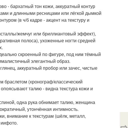
во - бархатный тон кожи, аккуратный контур
лками и длинными ресницами или лёгкой дымкой
туром (в ч/б кадре - акцент на текстуру и
кристаллы/жемчуг или бриллиантовый эффект),
оративная полоса), ухоженные ногти средней
х.
идеально скроенный по фигуре, под ним тёмный
нималистичный элегантный образ.
 глянец, аккуратный пробор или зачес, чистые
им браслетом (хронограф/классический
 опоясывают талию - видна текстура кожи и
а спиной, одна рука обнимает талию, женщина
ократичный, утончённая интимность.
ки, внимание к текстурам (шёлк, металл,
 иифото.
⇨