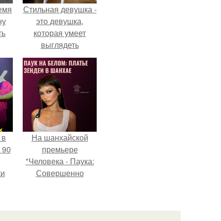
емя
Стильная девушка -
ну
это девушка,
ть
которая умеет
выглядеть
привлекательно и
элегантно в любои
ситуации.
 в
На шанхайской
 90
премьере
"Человека - Паука:
ки
Совершенно
Новый День"
зендея выбрала не
просто очередной
наряд, а настоящий