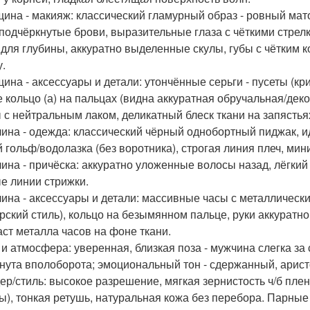
щина - макияж: классический гламурный образ - ровный мато
 подчёркнутые брови, выразительные глаза с чёткими стре
 для глубины, аккуратно выделенные скулы, губы с чётким кон
.
щина - аксессуары и детали: утончённые серьги - пусеты (
е кольцо (а) на пальцах (видна аккуратная обручальная/дек
 с нейтральным лаком, деликатный блеск ткани на запястья
чина - одежда: классический чёрный однобортный пиджак, 
й гольф/водолазка (без воротника), строгая линия плеч, ми
чина - причёска: аккуратно уложенные волосы назад, лёгкий
е линии стрижки.
чина - аксессуары и детали: массивные часы с металлическ
рский стиль), кольцо на безымянном пальце, руки аккуратно
аст металла часов на фоне ткани.
а и атмосфера: уверенная, близкая поза - мужчина слегка з
нута вполоборота; эмоциональный тон - сдержанный, арист
дер/стиль: высокое разрешение, мягкая зернистость ч/б плен
ы), тонкая ретушь, натуральная кожа без перебора. Парные