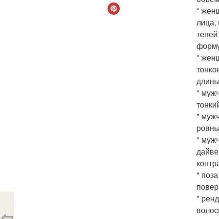
* жен
лица,
теней
форму
* жен
тонко
длины
* муж
тонки
* муж
ровны
* муж
дайве
контр
* поз
повер
* рен
волос
⇦