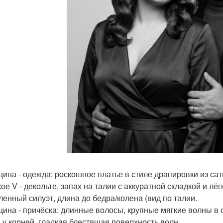
щина - одежда: роскошное платье в стиле драпировки из сат
кое V - декольте, запах на талии с аккуратной складкой и л
ленный силуэт, длина до бедра/колена (вид по талии.
щина - причёска: длинные волосы, крупные мягкие волны в 
 у корней, гладкая блестящая поверхность волн.