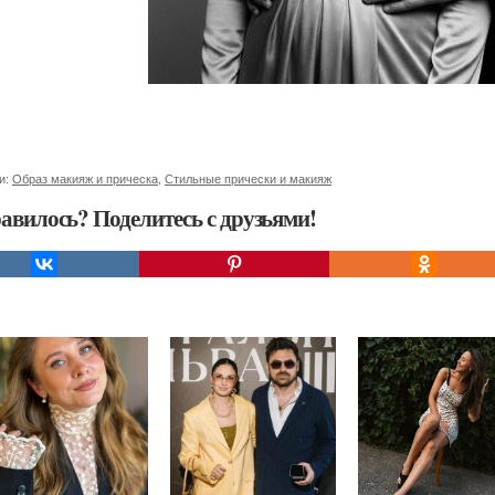
и:
Образ макияж и прическа
,
Стильные прически и макияж
авилось? Поделитесь с друзьями!