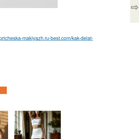
⇨
//pricheska-makiyazh.ru-best.com/kak-delat-