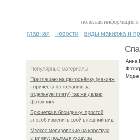
полезная информация о 
главная
новости
виды макияжа и пр
Спа
Анна 
Фотог
Популярные материалы
Модел
Приглашаю на фотосъёмку (макияж
- прическа по желанию за
отдельную плату) так же делаю
фотокнигу!
Брюнетка в блондинку: простой
способ изменить свой внешний вид
Мелкое мелирование на короткую
стрижку: подход к уходу за