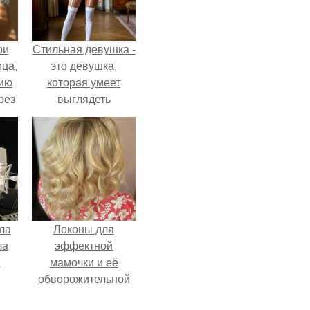
ои
Стильная девушка -
ца,
это девушка,
нию
которая умеет
рез
выглядеть
привлекательно и
элегантно в любои
ситуации.
ла
Локоны для
ла
эффектной
.
мамочки и её
обворожительной
дочурки.