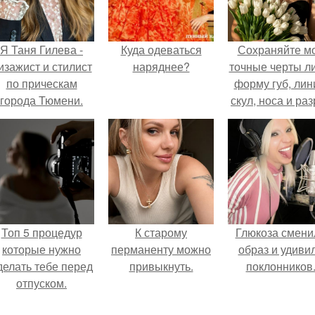
Я Таня Гилева -
Куда одеваться
Сохраняйте м
изажист и стилист
наряднее?
точные черты ли
по прическам
форму губ, ли
города Тюмени.
скул, носа и раз
глаз.
Топ 5 процедур
К старому
Глюкоза смени
которые нужно
перманенту можно
образ и удиви
делать тебе перед
привыкнуть.
поклонников
отпуском.