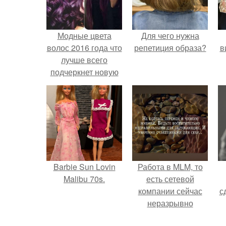
Модные цвета
Для чего нужна
волос 2016 года что
репетиция образа?
в
лучше всего
подчеркнет новую
модную стрижку?
Barbie Sun Lovin
Работа в MLM, то
Malibu 70s.
есть сетевой
компании сейчас
с
неразрывно
связана с создание