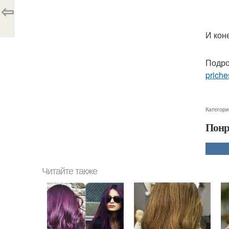
⇦
И кон
Подро
priche
Категори
Понр
Читайте также