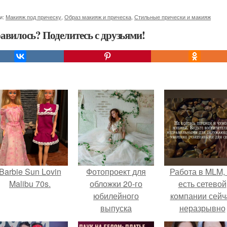
и:
Макияж под прическу
,
Образ макияж и прическа
,
Стильные прически и макияж
авилось? Поделитесь с друзьями!
Barbie Sun Lovin
Фотопроект для
Работа в MLM, 
Malibu 70s.
обложки 20-го
есть сетевой
юбилейного
компании сейч
выпуска
неразрывно
свадебного
связана с созда