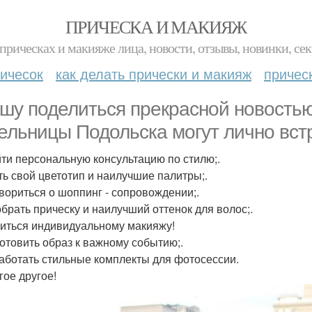
ПРИЧЕСКА И МАКИЯЖ
прическах и макияже лица, новости, отзывы, новинки, сек
ичесок
как делать прически и макияж
причес
шу поделиться прекрасной новость
ельницы Подольска могут лично встр
йти персональную консультацию по стилю;.
ать свой цветотип и наилучшие палитры;.
овориться о шоппинг - сопровождении;.
обрать прическу и наилучший оттенок для волос;.
читься индивидуальному макияжу!
готовить образ к важному событию;.
работать стильные комплекты для фотосессии.
гое другое!