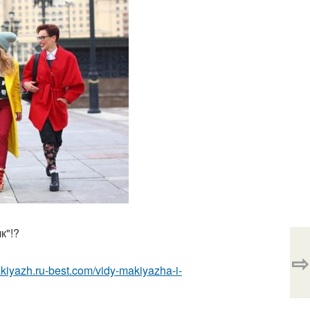
к"!?
⇨
akiyazh.ru-best.com/vidy-makiyazha-i-