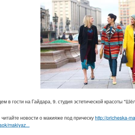
ем в гости на Гайдара, 9. студия эстетической красоты "Шёл
 читайте новости о макияже под прическу
http://pricheska-m
sok/makiyaz...