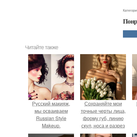
Категори
Понр
Читайте также
Русский макияж,
Сохраняйте мои
мы осваиваем
точные черты лица,
Russian Style
форму губ, линию
Makeup.
скул, носа и разрез
глаз.