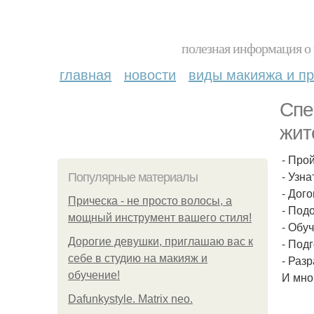
полезная информация о 
главная
новости
виды макияжа и пр
Спе
жит
- Про
- Узн
Популярные материалы
- Дог
Прическа - не просто волосы, а
- Под
мощный инструмент вашего стиля!
- Обу
Дорогие девушки, приглашаю вас к
- Под
себе в студию на макияж и
- Раз
обучение!
И мно
Dafunkystyle. Matrix neo.