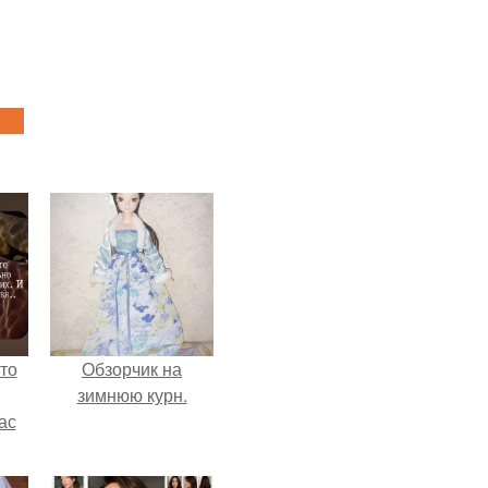
то
Обзорчик на
зимнюю курн.
ас
ние