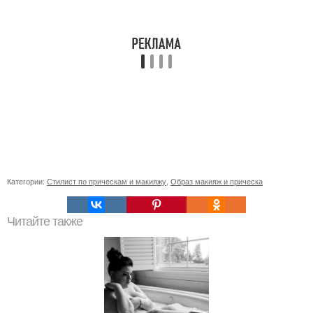
Категории:
Стилист по прическам и макияжу
,
Образ макияж и прическа
Читайте также