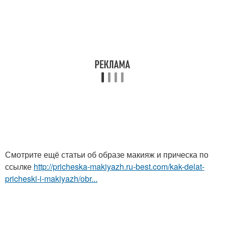
Смотрите ещё статьи об образе макияж и прическа по
ссылке
http://pricheska-makiyazh.ru-best.com/kak-delat-
pricheski-i-makiyazh/obr...