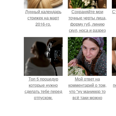
Лунный календарь
Сохраняйте мои
С
стрижек на март
точные черты лица,
2016-го.
форму губ, линию
скул, носа и разрез
глаз.
э
Топ 5 процедур
Мой ответ на
которые нужно
комментарий о том,
п
сделать тебе перед
что "ну маникюр то
отпуском.
всё таки можно
было бы сделать.