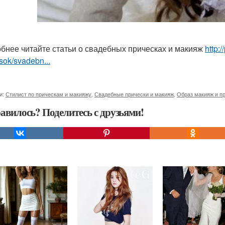
бнее читайте статьи о свадебных прическах и макияж
http:
sok/svadebn...
и:
Стилист по прическам и макияжу
,
Свадебные прически и макияж
,
Образ макияж и п
авилось? Поделитесь с друзьями!