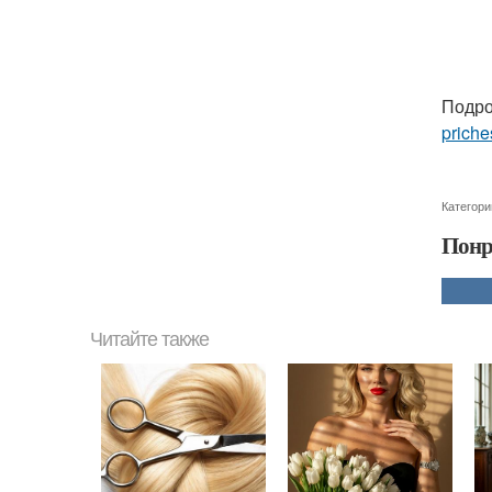
Подро
priche
Категори
Понр
Читайте также