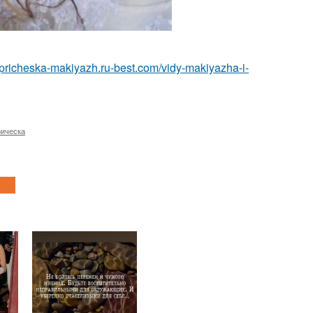
//pricheska-makiyazh.ru-best.com/vidy-makiyazha-i-
рическа