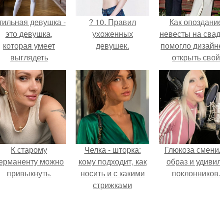
тильная девушка -
? 10. Правил
Как опоздани
это девушка,
ухоженных
невесты на сва
которая умеет
девушек.
помогло дизайн
выглядеть
открыть свой
привлекательно и
бренд.
легантно в любои
ситуации.
К старому
Челка - шторка:
Глюкоза смени
ерманенту можно
кому подходит, как
образ и удиви
привыкнуть.
носить и с какими
поклонников
стрижками
сочетать.