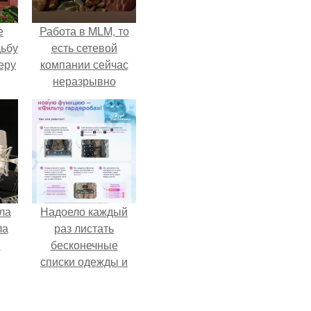
е
Работа в MLM, то
дьбу
есть сетевой
еру
компании сейчас
неразрывно
связана с создание
своего контента,
своей страницы в
соц сетях.
ла
Надоело каждый
ла
раз листать
.
бесконечные
списки одежды и
заново собирать
любимый лук по