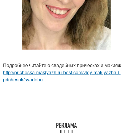
Подробнее читайте о свадебных прическах и макияж
http://pricheska-makiyazh.ru-best.com/vidy-makiyazha-i-
prichesok/svadebn...