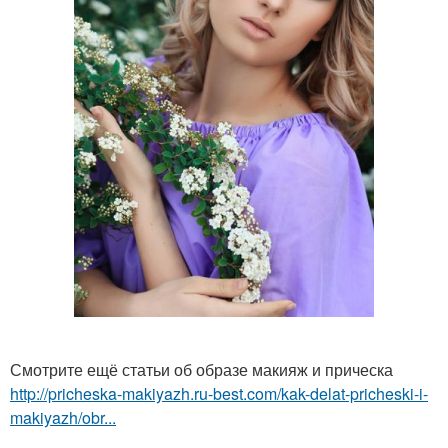
Смотрите ещё статьи об образе макияж и прическа
http://pricheska-makiyazh.ru-best.com/kak-delat-pricheski-i-
makiyazh/obr...