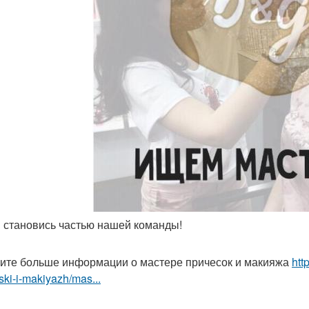
 И становись частью нашей команды!
ите больше информации о мастере причесок и макияжа
htt
ski-i-makiyazh/mas...