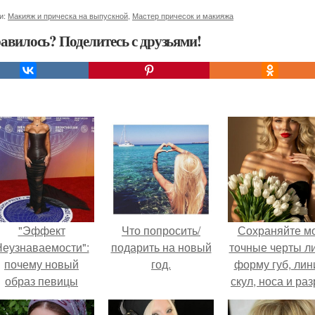
и:
Макияж и прическа на выпускной
,
Мастер причесок и макияжа
авилось? Поделитесь с друзьями!
"Эффект
Что попросить/
Сохраняйте м
еузнаваемости":
подарить на новый
точные черты ли
почему новый
год.
форму губ, ли
образ певицы
скул, носа и раз
вызвал споры о
глаз.
гранях