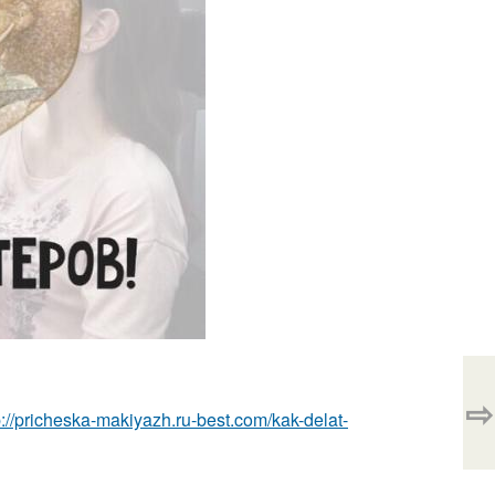
⇨
p://pricheska-makiyazh.ru-best.com/kak-delat-