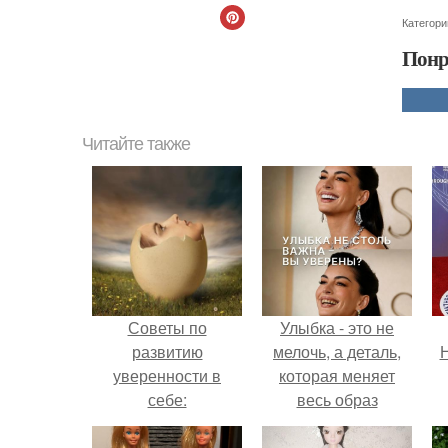
Категори
Понр
Читайте также
Советы по
Улыбка - это не
развитию
мелочь, а деталь,
Н
уверенности в
которая меняет
себе:
весь образ
человека.