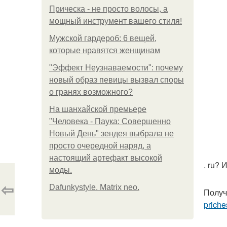
Прическа - не просто волосы, а
мощный инструмент вашего стиля!
Мужской гардероб: 6 вещей,
которые нравятся женщинам
"Эффект Неузнаваемости": почему
новый образ певицы вызвал споры
о гранях возможного?
На шанхайской премьере
"Человека - Паука: Совершенно
Новый День" зендея выбрала не
просто очередной наряд, а
настоящий артефакт высокой
. ru?
моды.
⇦
Dafunkystyle. Matrix neo.
Получ
priche