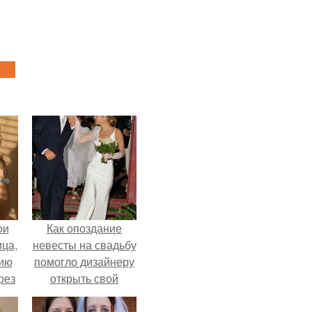
ои
Как опоздание
ца,
невесты на свадьбу
нию
помогло дизайнеру
рез
открыть свой
бренд.