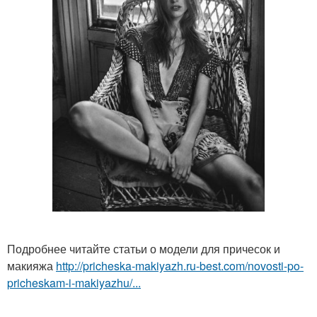
Подробнее читайте статьи о модели для причесок и
макияжа
http://pricheska-makiyazh.ru-best.com/novosti-po-
pricheskam-i-makiyazhu/...