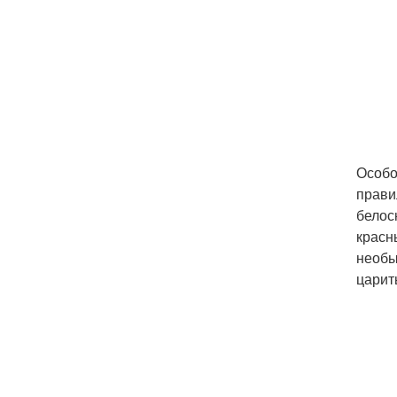
Особо
прави
белос
красн
необы
царит