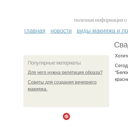
полезная информация о 
главная
новости
виды макияжа и пр
Сва
Хотит
Популярные материалы
Сегод
"Бело
Для чего нужна репетиция образа?
красны
Советы для создания вечернего
макияжа.