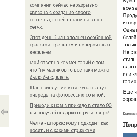
Букет
компании сейчас неразрывно
все з
связана с создание своего
Проду
контента, своей страницы в соц
испор
сетях.
Одна 
белой
Этот день был наполнен особенной
тольк
красотой, трепетом и невероятным
Не ст
весельем!
стиль
Мой ответ на комментарий о том,
одно 
что "ну маникюр то всё таки можно
или к
было бы сделать.
гармо
Щас приедут меня выкупать а тут
Ещё ч
очередь на фотосессию со мной.
хорош
Приходи к нам в прикиде в стиле 90
⇦
х и получай подарки от руки вверх!
Категори
Понр
Челка - шторка: кому подходит, как
носить и с какими стрижками