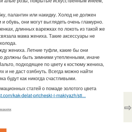
оши алые розы, покрытые искусственным инеем,
ку, палантин или накидку. Холод не должен
 и обувь, они могут выглядеть очень гламурно.
нках, длинных варежках по локоть из такой же
связала мама жениха. Такие аксессуары не
холода.
ду жениха. Летние туфли, какие бы они
ьно должны быть зимними утепленными, иначе
Пальто, подходящее по цвету к костюму жениха,
х и не даст озябнуть. Всегда можно найти
а будут как никогда счастливыми.
мационных статей о помаде золотого цвета
t.com/kak-delat-pricheski-i-makiyazh/sti...
⇨
 макияж