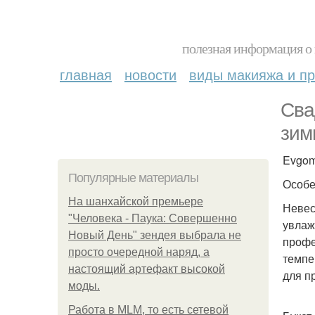
полезная информация о 
главная
новости
виды макияжа и пр
Сва
зим
Evgom
Популярные материалы
Особе
На шанхайской премьере
Невес
"Человека - Паука: Совершенно
увлаж
Новый День" зендея выбрала не
профе
просто очередной наряд, а
темпе
настоящий артефакт высокой
для п
моды.
Работа в MLM, то есть сетевой