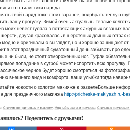
 может быть также словно из зимней сказки, особенно хор
ависит от стилистики наряда.
мать свой наряд тоже стоит заранее, подобрать теплую шуб
тить вашу прогулку. Зимой очень актуальны теплые колготки
из моих невест гуляла в потрясающих ажурных вязаных вале
 шерсти, другая красовалась в шерстяных длинных гетрах (
о модно и оригинально выглядят, но и хорошо защищают от 
оит в этот праздничный суматошный день забывать про одеж
ные ни были, не стоят отмороженных ног. Туфли обязател
прямое попадание в сугроб может испортить всю прогулку. 
лассическое черное будет хорошо смотреться на фотография
нию внешнего вида и комфорта, ваши улыбки тогда наверняк
итайте новости о золотом макияже в разделеБольше инфор
а для праздничного макияжа
http://pricheska-makiyazh.ru-bes
и:
Стилист по прическам и макияжу
,
Модный макияж и прическа
,
Стильные прически и
авилось? Поделитесь с друзьями!