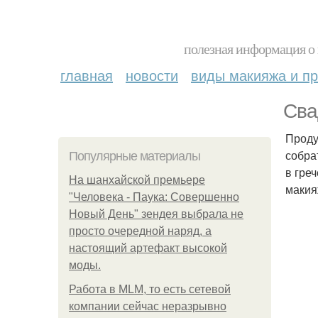
полезная информация о 
главная
новости
виды макияжа и пр
Сва
Проду
собра
Популярные материалы
в гре
На шанхайской премьере
макия
"Человека - Паука: Совершенно
Новый День" зендея выбрала не
просто очередной наряд, а
настоящий артефакт высокой
моды.
Работа в MLM, то есть сетевой
компании сейчас неразрывно