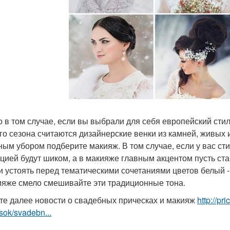
о в том случае, если вы выбрали для себя европейский сти
го сезона считаются дизайнерские венки из камней, живых и
ным убором подберите макияж. В том случае, если у вас сти
цией будут шиком, а в макияже главным акцентом пусть стан
и устоять перед тематическими сочетаниями цветов белый - к
ияже смело смешивайте эти традиционные тона.
те далее новости о свадебных прическах и макияж
http://p
sok/svadebn...