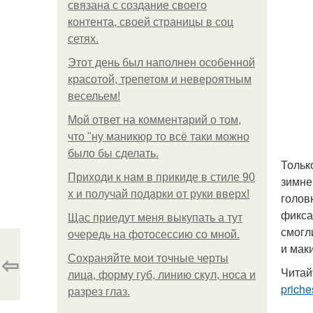
связана с создание своего
контента, своей страницы в соц
сетях.
Этот день был наполнен особенной
красотой, трепетом и невероятным
весельем!
Мой ответ на комментарий о том,
что "ну маникюр то всё таки можно
было бы сделать.
Тольк
Приходи к нам в прикиде в стиле 90
зимне
х и получай подарки от руки вверх!
голов
фикса
Щас приедут меня выкупать а тут
смогл
очередь на фотосессию со мной.
и мак
⇦
Сохраняйте мои точные черты
Читай
лица, форму губ, линию скул, носа и
priche
разрез глаз.