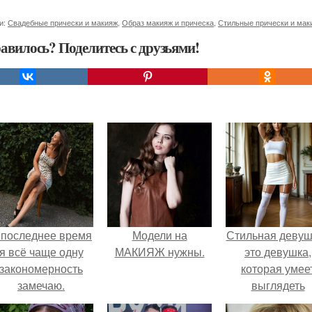
и:
Свадебные прически и макияж
,
Образ макияж и прическа
,
Стильные прически и мак
авилось? Поделитесь с друзьями!
 последнее время
Модели на
Стильная девуш
я всё чаще одну
МАКИЯЖ нужны.
это девушка,
закономерность
которая умее
замечаю.
выглядеть
привлекательн