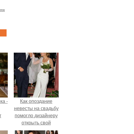
ияж
ка -
Как опоздание
невесты на свадьбу
т
помогло дизайнеру
открыть свой
о и
бренд.