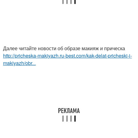
Далее читайте новости об образе макияж и прическа
http://pricheska-makiyazh.ru-best.com/kak-delat-pricheski-i-
makiyazh/obr...