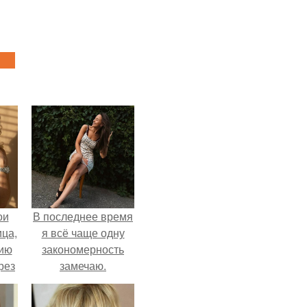
ои
В последнее время
ца,
я всё чаще одну
нию
закономерность
рез
замечаю.