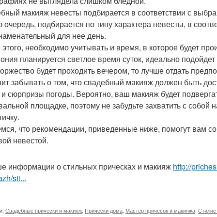
рафиях не выглядела слишком бледной.
бный макияж невесты подбирается в соответствии с выбран
ю очередь, подбирается по типу характера невесты, в соотве
знаменательный для нее день.
 этого, необходимо учитывать и время, в которое будет про
ония планируется светлое время суток, идеально подойдет ле
торжество будет проходить вечером, то лучше отдать пред
оит забывать о том, что свадебный макияж должен быть дос
 и сюрпризы погоды. Вероятно, ваш макияж будет подверга
вальной площадке, поэтому не забудьте захватить с собой 
тичку.
мся, что рекомендации, приведенные ниже, помогут вам со
вой невестой.
е информации о стильных прическах и макияж
http://priche
zh/sti...
и:
Свадебные прически и макияж
,
Прически дома
,
Мастер причесок и макияжа
,
Стилис