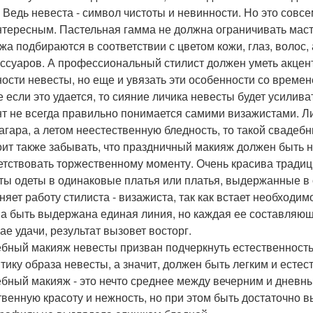
. Ведь невеста - символ чистоты и невинности. Но это совс
нтересным. Пастельная гамма не должна ограничивать маст
жа подбираются в соответствии с цветом кожи, глаз, волос,
ессуаров. А профессиональный стилист должен уметь акцен
ости невесты, но еще и увязать эти особенности со времен
е если это удается, то сияние личика невесты будет усилив
т не всегда правильно понимается самими визажистами. Лиш
загара, а летом неестественную бледность, то такой свадеб
оит также забывать, что праздничный макияж должен быть н
етствовать торжественному моменту. Очень красива традиц
ты одеты в одинаковые платья или платья, выдержанные в 
няет работу стилиста - визажиста, так как встает необходи
а быть выдержана единая линия, но каждая ее составляющ
ае удачи, результат вызовет восторг.
бный макияж невесты призван подчеркнуть естественность 
тику образа невесты, а значит, должен быть легким и есте
бный макияж - это нечто среднее между вечерним и дневн
твенную красоту и нежность, но при этом быть достаточно в