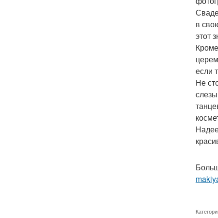
фотог
Сваде
в сво
этот 
Кроме
церем
если 
Не ст
слезы
танце
косме
Надее
краси
Больш
makiya
Категори