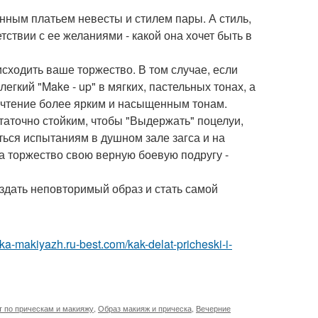
ным платьем невесты и стилем пары. А стиль,
тствии с ее желаниями - какой она хочет быть в
исходить ваше торжество. В том случае, если
гкий "Make - up" в мягких, пастельных тонах, а
почтение более ярким и насыщенным тонам.
таточно стойким, чтобы "Выдержать" поцелуи,
ться испытаниям в душном зале загса и на
на торжество свою верную боевую подругу -
здать неповторимый образ и стать самой
ska-makiyazh.ru-best.com/kak-delat-pricheski-i-
т по прическам и макияжу
,
Образ макияж и прическа
,
Вечерние