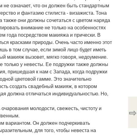
ем не означает, что он должен быть стандартным
ерство и фантазию стилиста - визажиста. Тона
 а также они должны сочетаться с цветом наряда
тировать внимание не только на особенностях
ем года посредством макияжа и прически. В
аться красками природы. Очень часто именно этот
ь в том случае, если зимой лицо будет иметь
ный макияж вызовет, мягко говоря, недоумение.
е только у невесты. Ее подружки также должны
ия, пришедшая к нам с Запада, когда подружки
одной цветовой гамме. Это значительно
мость создать свадебный макияж, в котором
ая должна отличаться индивидуальностью. Но,
очарования молодости, свежесть, чистоту и
⇨
ственным.
ым вариантом. Он должен подчеркивать
ыразительным, для того, чтобы невеста на