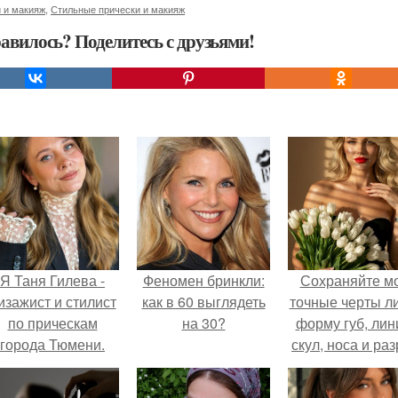
 и макияж
,
Стильные прически и макияж
авилось? Поделитесь с друзьями!
Я Таня Гилева -
Феномен бринкли:
Сохраняйте м
изажист и стилист
как в 60 выглядеть
точные черты ли
по прическам
на 30?
форму губ, ли
города Тюмени.
скул, носа и раз
глаз.