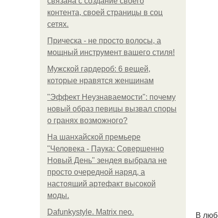
связана с создание своего
контента, своей страницы в соц
сетях.
Прическа - не просто волосы, а
мощный инструмент вашего стиля!
Мужской гардероб: 6 вещей,
которые нравятся женщинам
"Эффект Неузнаваемости": почему
новый образ певицы вызвал споры
о гранях возможного?
На шанхайской премьере
"Человека - Паука: Совершенно
Новый День" зендея выбрала не
просто очередной наряд, а
настоящий артефакт высокой
моды.
Dafunkystyle. Matrix neo.
В люб