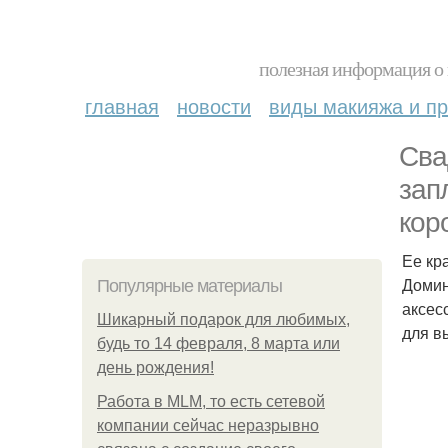
полезная информация о 
главная
новости
виды макияжа и пр
Сва
зап
кор
Ее кр
Домин
Популярные материалы
аксес
Шикарный подарок для любимых,
для в
будь то 14 февраля, 8 марта или
день рождения!
Работа в MLM, то есть сетевой
компании сейчас неразрывно