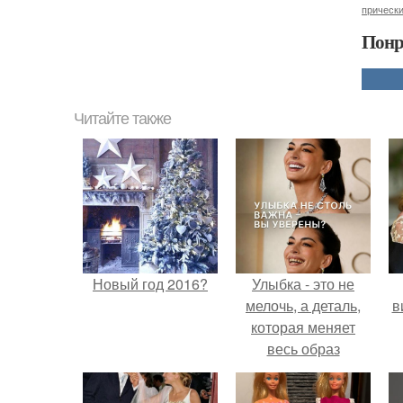
прически
Понр
Читайте также
Новый год 2016?
Улыбка - это не
мелочь, а деталь,
в
которая меняет
весь образ
человека.