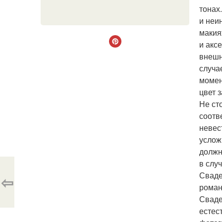
тонах
и неи
макия
и акс
внешн
случа
момен
цвет 
Не ст
соотв
невес
услож
должн
в случ
Сваде
⇦
роман
Сваде
естес