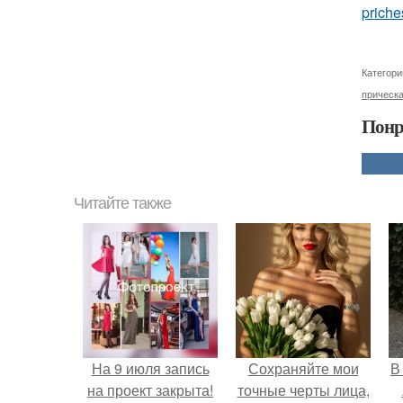
priche
Категори
прическ
Понр
Читайте также
На 9 июля запись
Сохраняйте мои
В
на проект закрыта!
точные черты лица,