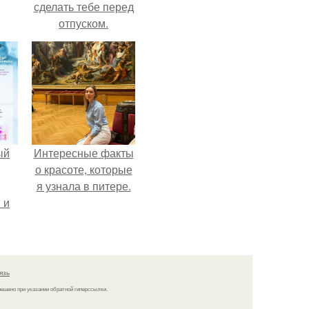
сделать тебе перед
отпуском.
ый
Интересные факты
о красоте, которые
я узнала в питере.
 и
ть
по
язь
решено при указании обратной гиперссылки.