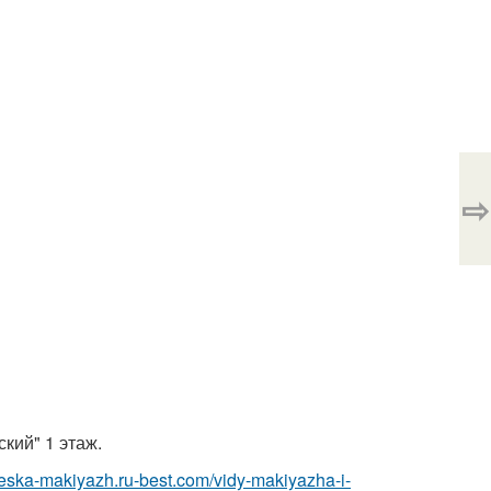
⇨
ский" 1 этаж.
cheska-makiyazh.ru-best.com/vidy-makiyazha-i-