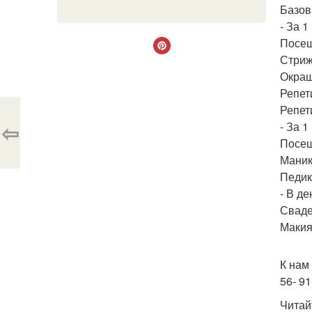
Базов
- За 
Посещ
Стриж
Окраш
Репет
Репет
⇦
- За 
Посещ
Маникю
Педикю
- В д
Сваде
Макия
К нам
56- 91
Читай