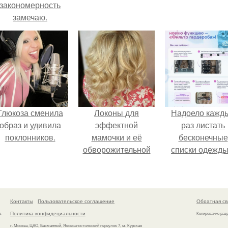
закономерность
замечаю.
Глюкоза сменила
Локоны для
Надоело кажд
образ и удивила
эффектной
раз листать
поклонников.
мамочки и её
бесконечные
обворожительной
списки одежды
дочурки.
заново собира
любимый лук 
кусочкам?
Контакты
Пользовательское соглашение
Обратная св
Политика конфидециальности
а
Копирование раз
г. Москва, ЦАО, Басманный, Яковоапостольский переулок 7, м. Курская