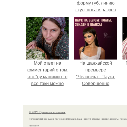
форму губ, линию
скул, носа и разрез
глаз.
Мой ответ на
На шанхайской
комментарий о том,
премьере
что "ну маникюр то
"Человека - Паука:
всё таки можно
Совершенно
было бы сделать.
Новый День"
зендея выбрала не
просто очередной
наряд, а настоящий
© 2026 Прическа и макияж
артефакт высокой
Полезная информация о прическах и макияже лица, новости, отзывы, новинки, секреты, техник
моды.
нанесения