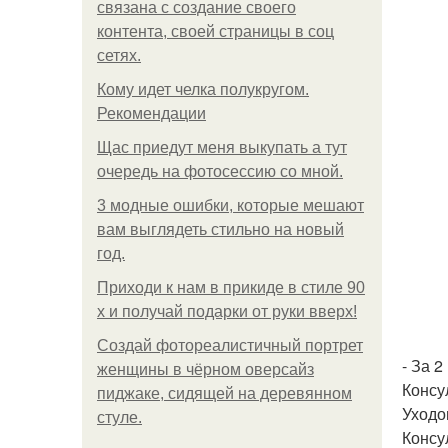
связана с создание своего
контента, своей страницы в соц
сетях.
Кому идет челка полукругом.
Рекомендации
Щас приедут меня выкупать а тут
очередь на фотосессию со мной.
3 модные ошибки, которые мешают
вам выглядеть стильно на новый
год.
Приходи к нам в прикиде в стиле 90
х и получай подарки от руки вверх!
Создай фотореалистичный портрет
- За 
женщины в чёрном оверсайз
Консу
пиджаке, сидящей на деревянном
Уходо
стуле.
Консу