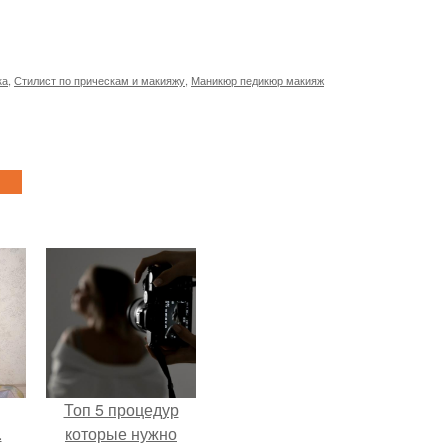
ка
,
Стилист по прическам и макияжу
,
Маникюр педикюр макияж
Топ 5 процедур
.
которые нужно