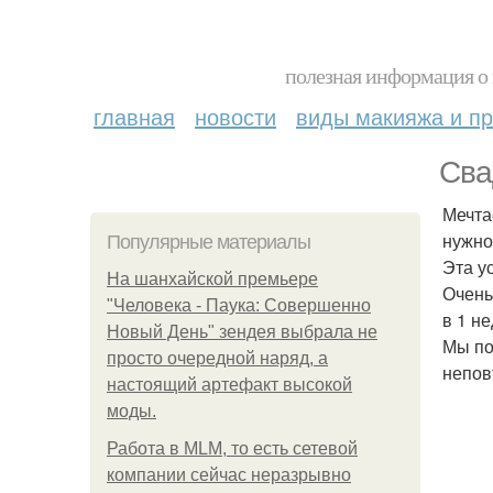
полезная информация о 
главная
новости
виды макияжа и пр
Сва
Мечта
нужно
Популярные материалы
Эта у
На шанхайской премьере
Очень
"Человека - Паука: Совершенно
в 1 н
Новый День" зендея выбрала не
Мы по
просто очередной наряд, а
непов
настоящий артефакт высокой
моды.
Работа в MLM, то есть сетевой
компании сейчас неразрывно