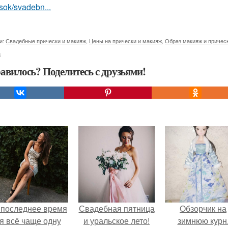
sok/svadebn...
и:
Свадебные прически и макияж
,
Цены на прически и макияж
,
Образ макияж и причес
а
авилось? Поделитесь с друзьями!
 последнее время
Свадебная пятница
Обзорчик на
я всё чаще одну
и уральское лето!
зимнюю курн