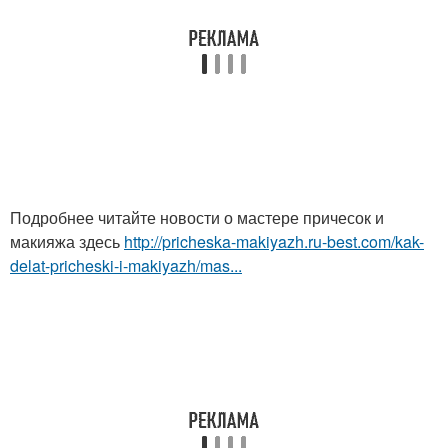
Подробнее читайте новости о мастере причесок и
макияжа здесь
http://pricheska-makiyazh.ru-best.com/kak-
delat-pricheski-i-makiyazh/mas...