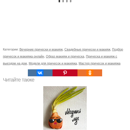
Категории:
Вечерние прически и макияж
,
Свадебные прически и макияж
,
Подбор
причесок и макияжа онлайн
,
Образ макияж и прическа
,
Прическа и макияж с
выездом на дом
,
Модели для причесок и макияжа
,
Мастер причесок и макияжа
Читайте также