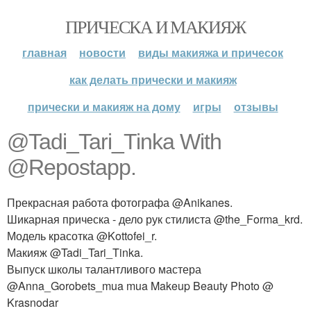
ПРИЧЕСКА И МАКИЯЖ
главная
новости
виды макияжа и причесок
как делать прически и макияж
прически и макияж на дому
игры
отзывы
@Tadi_Tari_Tinka With
@Repostapp.
Прекрасная работа фотографа @Anikanes.
Шикарная прическа - дело рук стилиста @the_Forma_krd.
Модель красотка @Kottofei_r.
Макияж @Tadi_Tari_Tinka.
Выпуск школы талантливого мастера
@Anna_Gorobets_mua mua Makeup Beauty Photo @
Krasnodar