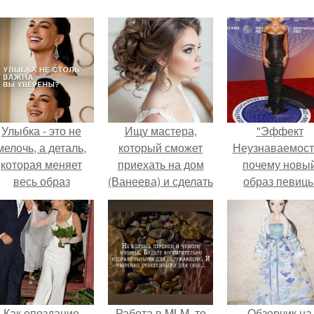
Улыбка - это не
Ищу мастера,
"Эффект
мелочь, а деталь,
который сможет
Неузнаваемост
которая меняет
приехать на дом
почему новы
весь образ
(Ванеева) и сделать
образ певиц
человека.
вечерний макияж +
вызвал споры
прическа) 2000-
гранях
2500.
возможного?
Как опоздание
Работа в MLM, то
Обзорчик на