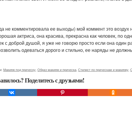
да не комментировала ее выходы) мой коммент это воздух н
орошая актриса, она красива, прекрасна как человек, по одн
ек с доброй душой, я уже не говорю просто если она один р
позволить одеваться дорого и стильно, ее наряды не должны
и:
Макияж под прическу
,
Образ макияж и прическа
,
Стилист по прическам и макияжу
,
С
авилось? Поделитесь с друзьями!