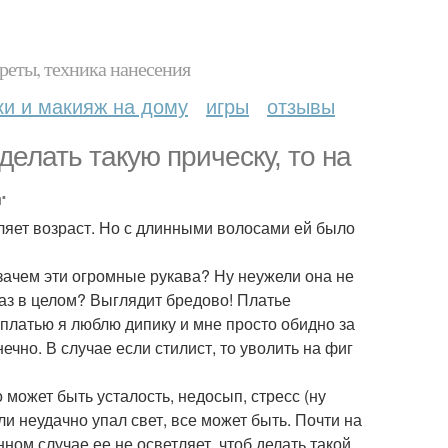
реты, техника нанесения
ки и макияж на дому
игры
отзывы
делать такую прическу, то на
.
ляет возраст. Но с длинными волосами ей было
 зачем эти огромные рукава? Ну неужели она не
браз в целом? Выглядит бредово! Платье
платью я люблю дипику и мне просто обидно за
ечно. В случае если стилист, то уволить на фиг
о может быть усталость, недосып, стресс (ну
ли неудачно упал свет, все может быть. Почти на
нном случае ее не осветляет, чтоб делать такой