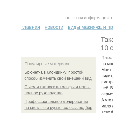
полезная информация о 
главная
новости
виды макияжа и пр
Так
10 
Плюс 
на мн
Популярные материалы
Мне н
Брюнетка в блондинку: простой
видит
способ изменить свой внешний вид
смотр
С чем и как носить гольфы и гетры:
неё. 
полное руководство
серье
А что
Профессиональное мелирование
мало 
на светлые и русые волосы: подбор
всех 