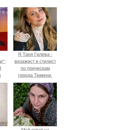
Я Таня Гилева -
и":
визажист и стилист
й
по прическам
ы
города Тюмени.
 о
Мой ответ на