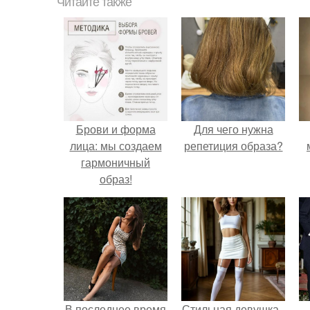
Читайте также
Брови и форма
Для чего нужна
лица: мы создаем
репетиция образа?
гармоничный
образ!
В последнее время
Стильная девушка -