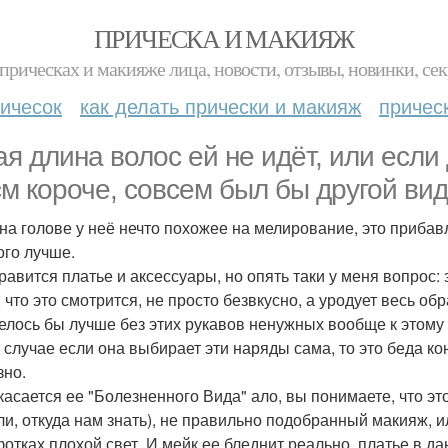
ПРИЧЕСКА И МАКИЯЖ
прическах и макияже лица, новости, отзывы, новинки, сек
ичесок
как делать прически и макияж
причес
ая длина волос ей не идёт, или если 
см короче, совсем был бы другой вид
на голове у неё нечто похожее на мелирование, это прибав
ого лучше.
равится платье и аксессуары, но опять таки у меня вопрос:
, что это смотрится, не просто безвкусно, а уродует весь о
елось бы лучше без этих рукавов ненужных вообще к этому 
В случае если она выбирает эти наряды сама, то это беда кон
зно.
 касается ее "Болезненного Вида" ало, вы понимаете, что эт
ли, откуда нам знать), не правильно подобранный макияж, и
фотках плохой свет. И мейк ее бледнит реально, платье в да