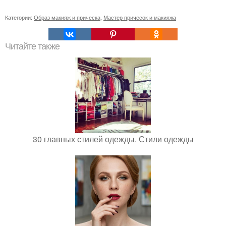
Категории:
Образ макияж и прическа
,
Мастер причесок и макияжа
Читайте также
30 главных стилей одежды. Стили одежды