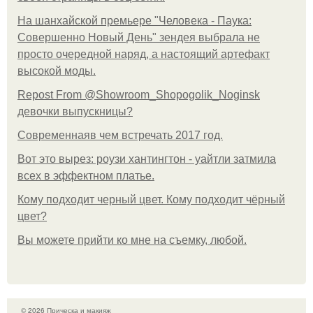
На шанхайской премьере "Человека - Паука:
Совершенно Новый День" зендея выбрала не
просто очередной наряд, а настоящий артефакт
высокой моды.
Repost From @Showroom_Shopogolik_Noginsk
девочки выпускницы?
Современнаяв чем встречать 2017 год.
Вот это вырез: роузи хантингтон - уайтли затмила
всех в эффектном платьe.
Кому подходит черный цвет. Кому подходит чёрный
цвет?
Вы можете прийти ко мне на съемку, любой.
© 2026 Прическа и макияж