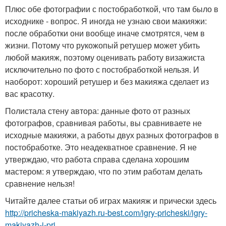
Плюс обе фотографии с постобработкой, что там было в
исходнике - вопрос. Я иногда не узнаю свои макияжи:
после обработки они вообще иначе смотрятся, чем в
жизни. Потому что рукожопый ретушер может убить
любой макияж, поэтому оценивать работу визажиста
исключительно по фото с постобработкой нельзя. И
наоборот: хороший ретушер и без макияжа сделает из
вас красотку.
Полистала стену автора: данные фото от разных
фотографов, сравнивая работы, вы сравниваете не
исходные макияжи, а работы двух разных фотографов в
постобработке. Это неадекватное сравнение. Я не
утверждаю, что работа справа сделана хорошим
мастером: я утверждаю, что по этим работам делать
сравнение нельзя!
Читайте далее статьи об играх макияж и прически здесь
http://pricheska-makiyazh.ru-best.com/igry-pricheski/igry-
makiyazh-i-pri...