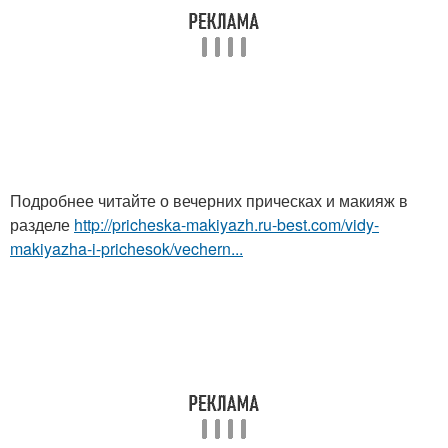
Подробнее читайте о вечерних прическах и макияж в
разделе
http://pricheska-makiyazh.ru-best.com/vidy-
makiyazha-i-prichesok/vechern...