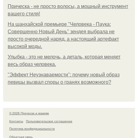
Прическа - не просто волосы, а мощный инструмент
вашего стиля!
На шанхайской премьере "Человека - Паука:
Совершенно Новый День" зендея выбрала не
просто очередной наряд, а настоящий артефакт
высокой моды.
Улыбка - это не мелочь, а деталь, которая меняет
весь образ человека.
"Эффект Неузнаваемости": почему новый образ
певицы вызвал споры о гранях возможного?
© 2026 Прическа и макияж
Контакты
Пользовательское соглашение
Политика конфидециальности
Обратная связь