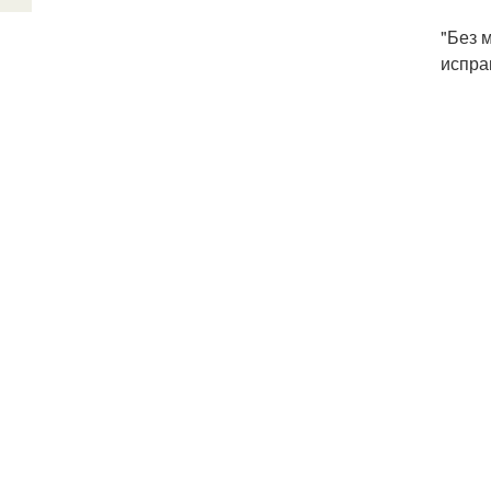
"Без 
испра