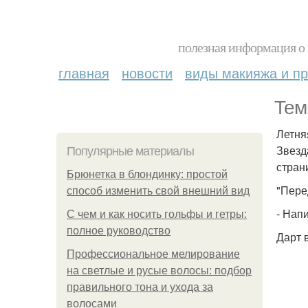
полезная информация о 
главная
новости
виды макияжа и пр
Тем
Летня
Звезд
Популярные материалы
страни
Брюнетка в блондинку: простой
"Пере
способ изменить свой внешний вид
- Нап
С чем и как носить гольфы и гетры:
полное руководство
Дарт 
Профессиональное мелирование
на светлые и русые волосы: подбор
правильного тона и ухода за
волосами