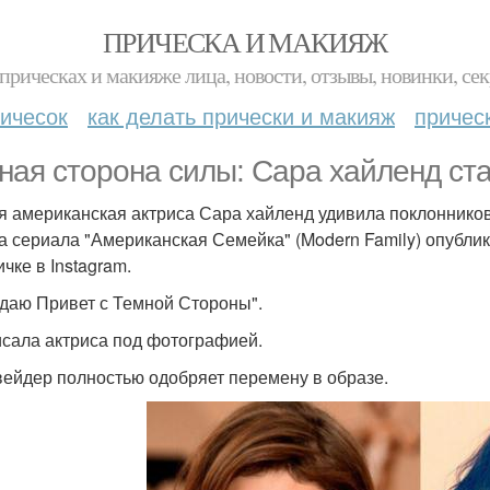
ПРИЧЕСКА И МАКИЯЖ
прическах и макияже лица, новости, отзывы, новинки, сек
ичесок
как делать прически и макияж
причес
ная сторона силы: Сара хайленд ст
я американская актриса Сара хайленд удивила поклонников
а сериала "Американская Семейка" (Modern Family) опубли
чке в Instagram.
даю Привет с Темной Стороны".
исала актриса под фотографией.
вейдер полностью одобряет перемену в образе.