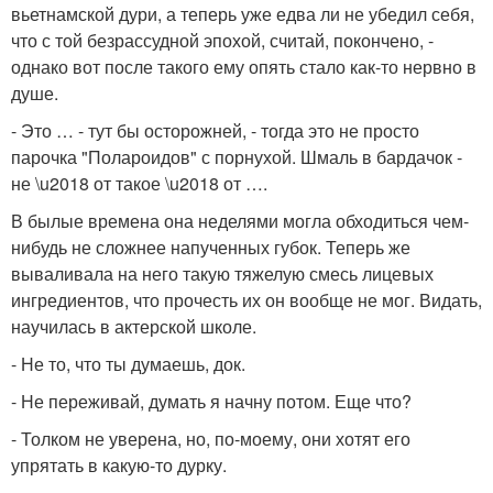
вьетнамской дури, а теперь уже едва ли не убедил себя,
что с той безрассудной эпохой, считай, покончено, -
однако вот после такого ему опять стало как-то нервно в
душе.
- Это … - тут бы осторожней, - тогда это не просто
парочка "Полароидов" с порнухой. Шмаль в бардачок -
не \u2018 от такое \u2018 от ….
В былые времена она неделями могла обходиться чем-
нибудь не сложнее напученных губок. Теперь же
вываливала на него такую тяжелую смесь лицевых
ингредиентов, что прочесть их он вообще не мог. Видать,
научилась в актерской школе.
- Не то, что ты думаешь, док.
- Не переживай, думать я начну потом. Еще что?
- Толком не уверена, но, по-моему, они хотят его
упрятать в какую-то дурку.