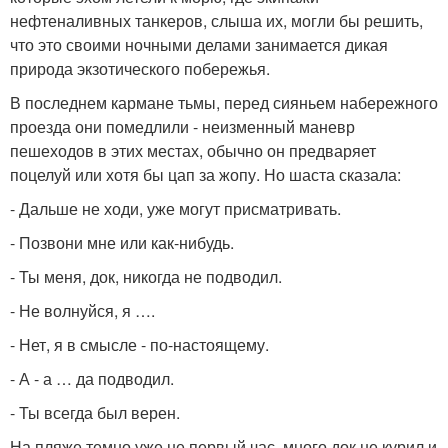
нефтеналивных танкеров, слыша их, могли бы решить,
что это своими ночными делами занимается дикая
природа экзотического побережья.
В последнем кармане тьмы, перед сияньем набережного
проезда они помедлили - неизменный маневр
пешеходов в этих местах, обычно он предваряет
поцелуй или хотя бы цап за жопу. Но шаста сказала:
- Дальше не ходи, уже могут присматривать.
- Позвони мне или как-нибудь.
- Ты меня, док, никогда не подводил.
- Не волнуйся, я ….
- Нет, я в смысле - по-настоящему.
- А - а … да подводил.
- Ты всегда был верен.
На пляже темно уже не первый час, много док не курил и