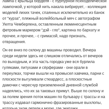
лампа с крыльца борделя - с пурпурной психоделической
лампочкой, у которой нить накала вибрирует, - коллекция
моделей лихих тачек, спаянных исключительно из банок
от "курза", пляжный волейбольный мяч с автографом
Уилта Чемберлена, оставленным люминесцентным
фетровым маркером "дэй - гло", картина по бархату и
прочее, и прочее, - с гримасой, надо признать,
отвращения.
Он ее вниз по склону до машины проводил. Вечера
среди недели здесь не слишком отличались от вечеров
по выходным, и эта часть городка уже вся бурлила
гуляками, питухами и сёрферами - они орали в
переулках, торчки вышли на промысел хавчика, парни с
плоскости выгуливали стюардесс, а плоскостные
дамочки с чересчур приземленной дневной службой
надеялись, что их за таковых примут. Выше по склону и
за полем зрения поток машин по бульвару с трассы и на
трассу издавал гармонично фразированные выхлопы,
которые эхом летели к морю, где экипажи