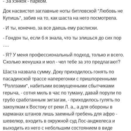
- За хэнкок - парком.
Док насвистел заглавные ноты битловской "Любовь не
Купишь", забив на то, как шаста на него посмотрела.
- И ты, конечно, за все даешь ему расписки.
- Гондон ты, если б я знала, что ты злишься до сих пор
….
- Я? У меня профессиональный подход, только и всего.
Сколько женушка и мол - чел тебе за это предлагают?
Шаста назвала сумму. Доку приходилось гонять по
пасадинской трассе наперегонки с пришпоренными
"Роллзами", набитыми возмущенными сбытчиками
герыча, - сотня миль в час по туману, давай порули по
грубо сработанным зигзагам, - приходилось гулять по
закоулкам к Востоку от реки Л. а., а для обороны в
карманах штанов лишь заемный гребень для афро -
шевелюр, входить в окружной суд Лос-анджелеса и
выходить из него с небольшим состоянием в виде