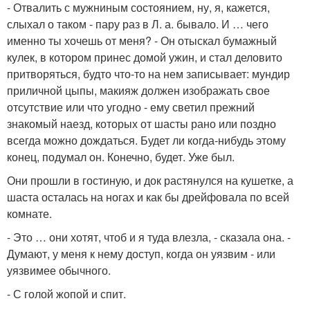
- Отвалить с мужниным состоянием, ну, я, кажется,
слыхал о таком - пару раз в Л. а. бывало. И … чего
именно ты хочешь от меня? - Он отыскал бумажный
кулек, в котором принес домой ужин, и стал деловито
притворяться, будто что-то на нем записывает: мундир
приличной цыпы, макияж должен изображать свое
отсутствие или что угодно - ему светил прежний
знакомый наезд, которых от шасты рано или поздно
всегда можно дождаться. Будет ли когда-нибудь этому
конец, подумал он. Конечно, будет. Уже был.
Они прошли в гостиную, и док растянулся на кушетке, а
шаста осталась на ногах и как бы дрейфовала по всей
комнате.
- Это … они хотят, чтоб и я туда влезла, - сказала она. -
Думают, у меня к нему доступ, когда он уязвим - или
уязвимее обычного.
- С голой жопой и спит.