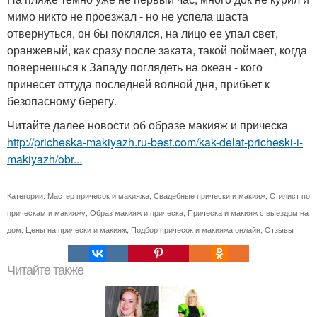
мимо никто не проезжал - но не успела шаста
отвернуться, он бы поклялся, на лицо ее упал свет,
оранжевый, как сразу после заката, такой поймает, когда
повернешься к Западу поглядеть на океан - кого
принесет оттуда последней волной дня, прибьет к
безопасному берегу.
Читайте далее новости об образе макияж и прическа
http://pricheska-makiyazh.ru-best.com/kak-delat-pricheski-i-
makiyazh/obr...
Категории:
Мастер причесок и макияжа
,
Свадебные прически и макияж
,
Стилист по
прическам и макияжу
,
Образ макияж и прическа
,
Прическа и макияж с выездом на
дом
,
Цены на прически и макияж
,
Подбор причесок и макияжа онлайн
,
Отзывы
Читайте также