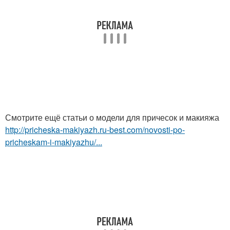
Смотрите ещё статьи о модели для причесок и макияжа
http://pricheska-makiyazh.ru-best.com/novosti-po-
pricheskam-i-makiyazhu/...