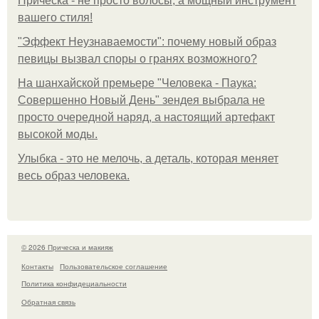
Прическа - не просто волосы, а мощный инструмент
вашего стиля!
"Эффект Неузнаваемости": почему новый образ
певицы вызвал споры о гранях возможного?
На шанхайской премьере "Человека - Паука:
Совершенно Новый День" зендея выбрала не
просто очередной наряд, а настоящий артефакт
высокой моды.
Улыбка - это не мелочь, а деталь, которая меняет
весь образ человека.
© 2026 Прическа и макияж
Контакты
Пользовательское соглашение
Политика конфидециальности
Обратная связь