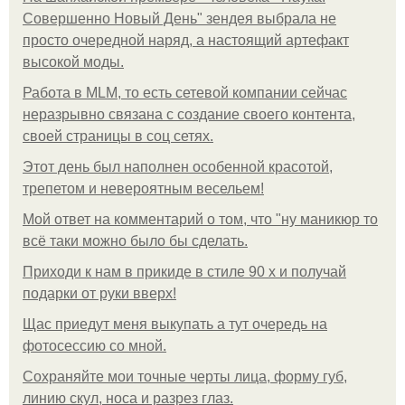
Совершенно Новый День" зендея выбрала не
просто очередной наряд, а настоящий артефакт
высокой моды.
Работа в MLM, то есть сетевой компании сейчас
неразрывно связана с создание своего контента,
своей страницы в соц сетях.
Этот день был наполнен особенной красотой,
трепетом и невероятным весельем!
Мой ответ на комментарий о том, что "ну маникюр то
всё таки можно было бы сделать.
Приходи к нам в прикиде в стиле 90 х и получай
подарки от руки вверх!
Щас приедут меня выкупать а тут очередь на
фотосессию со мной.
Сохраняйте мои точные черты лица, форму губ,
линию скул, носа и разрез глаз.