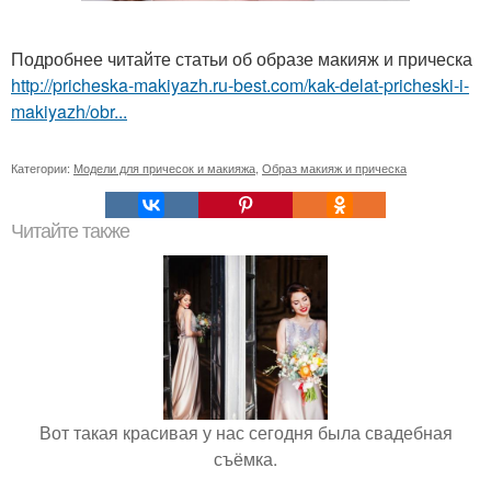
Подробнее читайте статьи об образе макияж и прическа
http://pricheska-makiyazh.ru-best.com/kak-delat-pricheski-i-
makiyazh/obr...
Категории:
Модели для причесок и макияжа
,
Образ макияж и прическа
Читайте также
Вот такая красивая у нас сегодня была свадебная
съёмка.