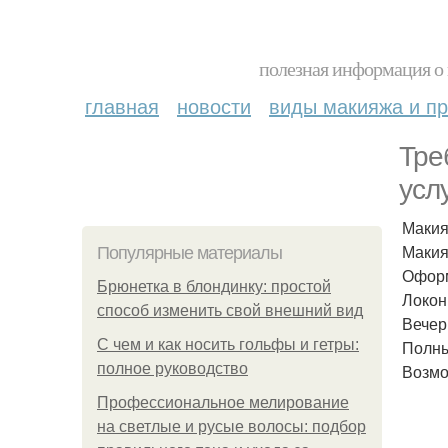
полезная информация о 
главная
новости
виды макияжа и пр
Тре
усл
Макия
Макия
Популярные материалы
Оформ
Брюнетка в блондинку: простой
Локоны
способ изменить свой внешний вид
Вечер
С чем и как носить гольфы и гетры:
Полны
полное руководство
Возмо
Профессиональное мелирование
на светлые и русые волосы: подбор