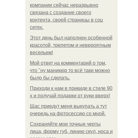
компании сейчас неразрывно
связана с создание своего
контента, своей страницы в соц
сетях.
Этот день был наполнен особенной
красотой, трепетом и невероятным
весельем!
Мой ответ на комментарий о том,
что "ну маникюр то всё таки можно
было бы сделать.
Приходи к нам в прикиде в стиле 90
х и получай подарки от руки вверх!
Щас приедут меня выкупать а тут
очередь на фотосессию со мной.
Сохраняйте мои точные черты
лица, форму губ, линию скул, носа и