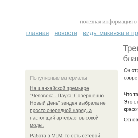
полезная информация о 
главная
новости
виды макияжа и пр
Тре
бла
Он от
совре
Популярные материалы
На шанхайской премьере
Что та
"Человека - Паука: Совершенно
Это с
Новый День" зендея выбрала не
красо
просто очередной наряд, а
настоящий артефакт высокой
Основ
моды.
Работа в MLM, то есть сетевой