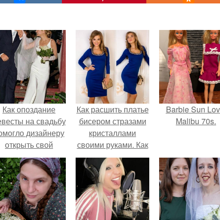
Как опоздание
Как расшить платье
Barbie Sun Lov
евесты на свадьбу
бисером стразами
Malibu 70s.
омогло дизайнеру
кристаллами
открыть свой
своими руками. Как
бренд.
украсить платье
стразами?