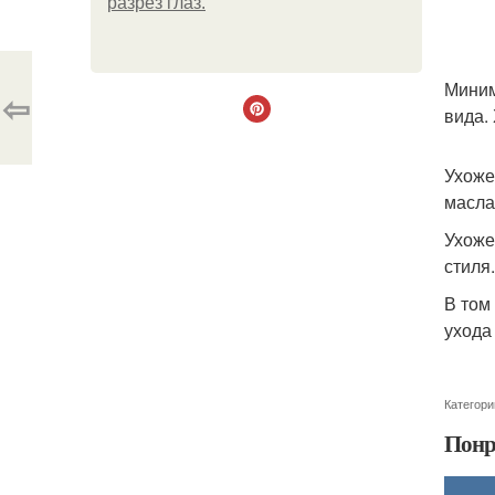
разрез глаз.
Миним
⇦
вида.
Ухоже
масла
Ухоже
стиля.
В том
ухода 
Категори
Понр