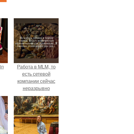
in
Работа в MLM, то
есть сетевой
компании сейчас
неразрывно
связана с создание
своего контента,
своей страницы в
соц сетях.