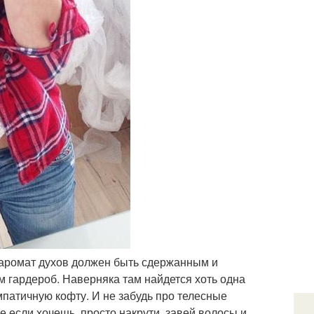
А аромат духов должен быть сдержанным и
м гардероб. Наверняка там найдется хоть одна
атичную кофту. И не забудь про телесные
е если хочешь, просто накрути, завей волосы и