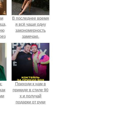
ои
В последнее время
ца,
я всё чаще одну
нию
закономерность
рез
замечаю.
а:
Приходи к нам в
как
прикиде в стиле 90
ими
х и получай
подарки от руки
вверх!