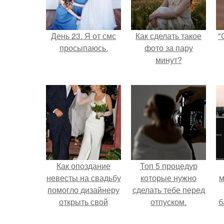
День 23. Я от смс
Как сделать такое
"
просыпаюсь.
фото за пару
минут?
Как опоздание
Топ 5 процедур
невесты на свадьбу
которые нужно
м
помогло дизайнеру
сделать тебе перед
открыть свой
отпуском.
б
бренд.