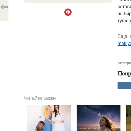
⇦
остав
выбир
туфля
Ещё ч
makiya
Категори
Понр
Читайте также