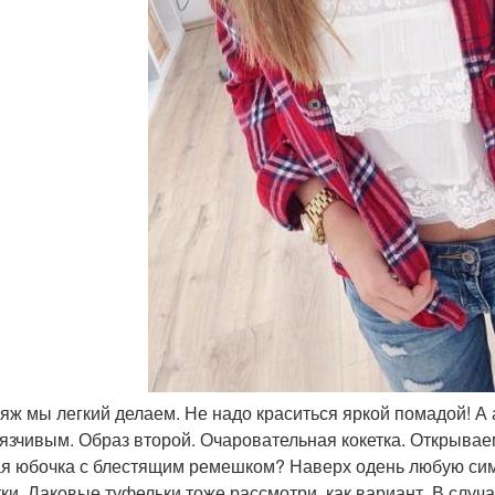
ияж мы легкий делаем. Не надо краситься яркой помадой! 
язчивым. Образ второй. Очаровательная кокетка. Открывае
я юбочка с блестящим ремешком? Наверх одень любую симп
тки. Лаковые туфельки тоже рассмотри, как вариант. В случа