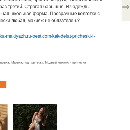
⇨
раз третий. Строгая барышня. Из одежды
ычная школьная форма. Прозрачные колготки с
ески любая, макияж не обязателен.?
ska-makiyazh.ru-best.com/kak-delat-pricheski-i-
макияж
,
Макияж под прическу
,
Модный макияж и прическа