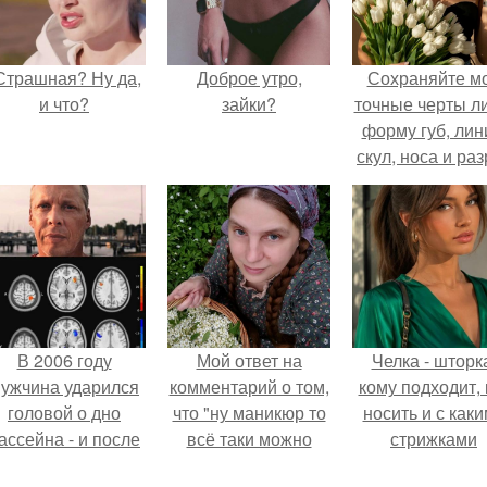
Страшная? Ну да,
Доброе утро,
Сохраняйте м
и что?
зайки?
точные черты ли
форму губ, ли
скул, носа и раз
глаз.
В 2006 году
Мой ответ на
Челка - шторк
ужчина ударился
комментарий о том,
кому подходит, 
головой о дно
что "ну маникюр то
носить и с как
ассейна - и после
всё таки можно
стрижками
этого его жизнь
было бы сделать.
сочетать.