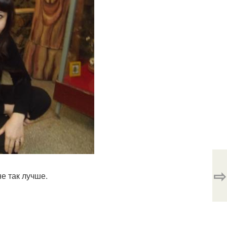
⇨
е так лучше.