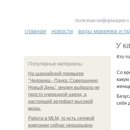
полезная информация о 
главная
новости
виды макияжа и пр
У к
Кто-т
Популярные материалы
Со вр
На шанхайской премьере
какую
"Человека - Паука: Совершенно
женщи
Новый День" зендея выбрала не
просто очередной наряд, а
Безус
настоящий артефакт высокой
себя 
моды.
Работа в MLM, то есть сетевой
компании сейчас неразрывно