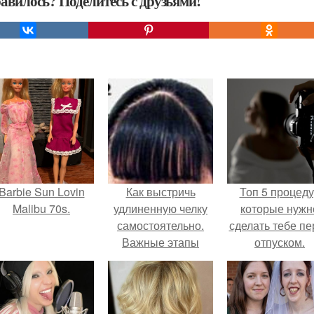
авилось? Поделитесь с друзьями!
Barbie Sun Lovin
Как выстричь
Топ 5 процед
Malibu 70s.
удлиненную челку
которые нужн
самостоятельно.
сделать тебе пе
Важные этапы
отпуском.
стрижки