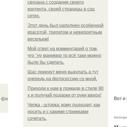
связана с создание своего
контента, своей страницы в соц
сетях.
Этот день был наполнен особенной
красотой, трепетом и невероятным
весельем!
Мой ответ на комментарий о том,
что "ну маникюр то всё таки можно
было бы сделать.
Щас приедут меня выкупать а тут
очередь на фотосессию со мной.
Приходи к нам в прикиде в стиле 90
⇦
х и получай подарки от руки вверх!
Вот и
Челка - шторка: кому подходит, как
носить и с какими стрижками
Категори
сочетать.