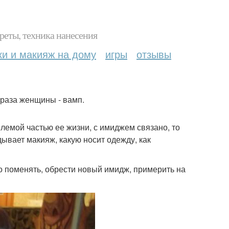
реты, техника нанесения
ки и макияж на дому
игры
отзывы
браза женщины - вамп.
емой частью ее жизни, с имиджем связано, то
дывает макияж, какую носит одежду, как
то поменять, обрести новый имидж, примерить на