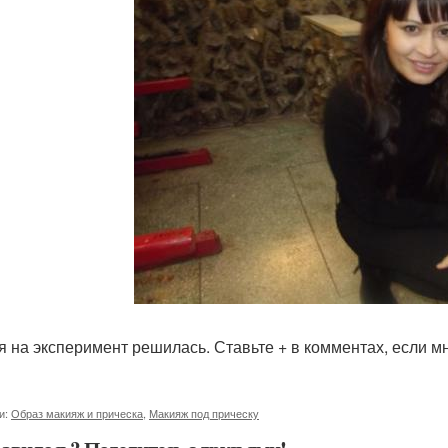
 я на эксперимент решилась. Ставьте + в комментах, если мн
и:
Образ макияж и прическа
,
Макияж под прическу