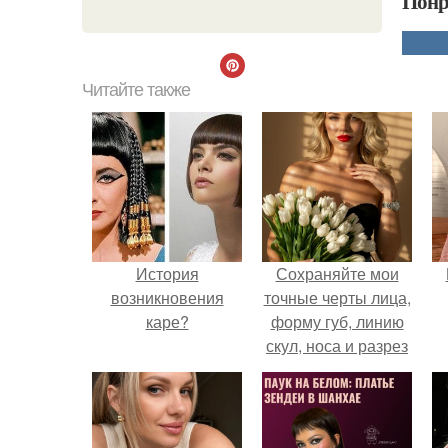
Понр
Читайте также
История
Сохраняйте мои
возникновения
точные черты лица,
каре?
форму губ, линию
скул, носа и разрез
глаз.