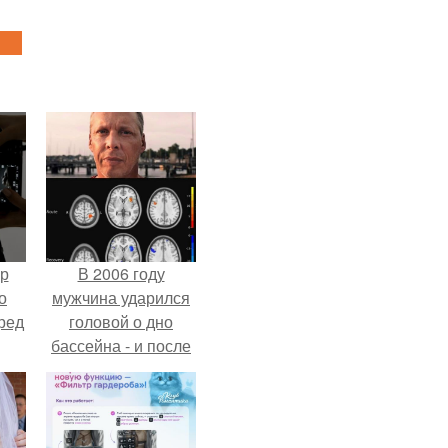
ур
В 2006 году
о
мужчина ударился
ред
головой о дно
бассейна - и после
этого его жизнь
изменилась самым
странным образом.