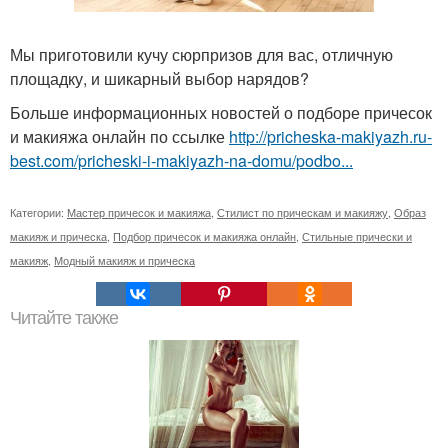
Мы приготовили кучу сюрпризов для вас, отличную
площадку, и шикарный выбор нарядов?
Больше информационных новостей о подборе причесок
и макияжа онлайн по ссылке
http://pricheska-makiyazh.ru-
best.com/pricheski-i-makiyazh-na-domu/podbo...
Категории:
Мастер причесок и макияжа
,
Стилист по прическам и макияжу
,
Образ
макияж и прическа
,
Подбор причесок и макияжа онлайн
,
Стильные прически и
макияж
,
Модный макияж и прическа
Читайте также