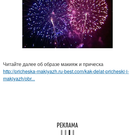
Читайте далее об образе макияж и прическа
http://pricheska-makiyazh.ru-best.com/kak-delat-pricheski-i-
makiyazh/obr...