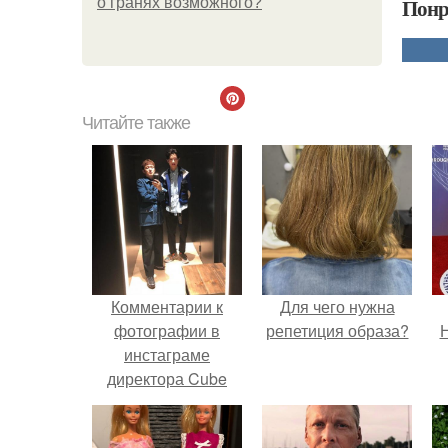
Понр
о гранях возможного?
Читайте также
Комментарии к
Для чего нужна
фотографии в
репетиция образа?
Н
инстаграме
директора Cube
Лим ёнуна.