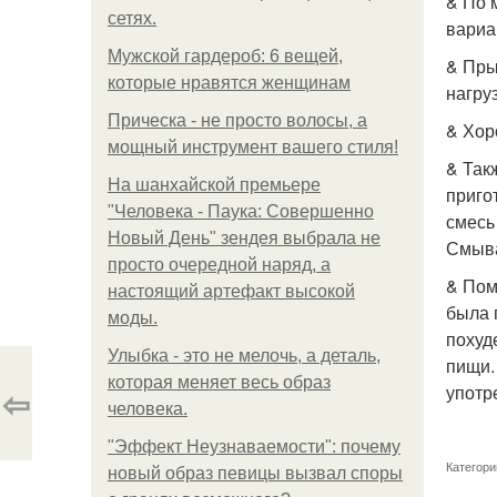
& По 
сетях.
вариа
Мужской гардероб: 6 вещей,
& Пры
которые нравятся женщинам
нагру
Прическа - не просто волосы, а
& Хор
мощный инструмент вашего стиля!
& Так
На шанхайской премьере
приго
"Человека - Паука: Совершенно
смесь
Новый День" зендея выбрала не
Смыва
просто очередной наряд, а
& Пом
настоящий артефакт высокой
была 
моды.
похуд
Улыбка - это не мелочь, а деталь,
пищи. 
которая меняет весь образ
⇦
употр
человека.
"Эффект Неузнаваемости": почему
Категори
новый образ певицы вызвал споры