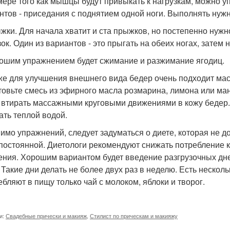
мере того как мышцы будут привыкать к нагрузкам, можно у
нтов - приседания с поднятием одной ноги. Выполнять нужно
жки. Для начала хватит и ста прыжков, но постепенно нужн
зок. Один из вариантов - это прыгать на обеих ногах, затем
ошим упражнением будет сжимание и разжимание ягодиц.
же для улучшения внешнего вида бедер очень подходит мас
товьте смесь из эфирного масла розмарина, лимона или ман
 втирать массажными круговыми движениями в кожу бедер. 
ть теплой водой.
имо упражнений, следует задуматься о диете, которая не до
постоянной. Диетологи рекомендуют снижать потребление к
ения. Хорошим вариантом будет введение разгрузочных дн
Такие дни делать не более двух раз в неделю. Есть нескольк
ебляют в пищу только чай с молоком, яблоки и творог.
и:
Свадебные прически и макияж
,
Стилист по прическам и макияжу