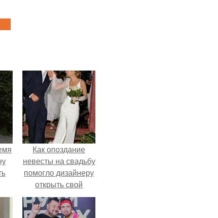
емя
Как опоздание
ну
невесты на свадьбу
ть
помогло дизайнеру
открыть свой
бренд.