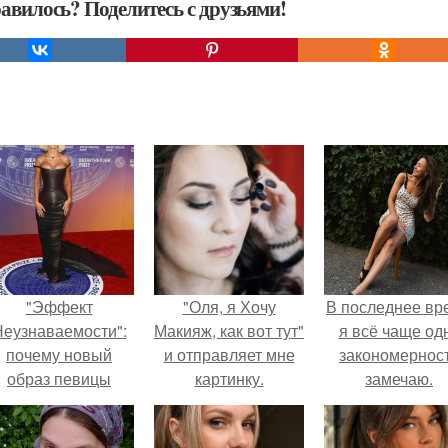
авилось? Поделитесь с друзьями!
"Эффект
"Оля, я Хочу
В последнее вр
еузнаваемости":
Макияж, как вот тут"
я всё чаще од
почему новый
и отправляет мне
закономернос
образ певицы
картинку.
замечаю.
вызвал споры о
гранях