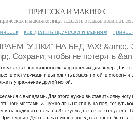
ПРИЧЕСКА И МАКИЯЖ
прическах и макияже лица, новости, отзывы, новинки, сек
ичесок
как делать прически и макияж
причес
РАЕМ "УШКИ" НА БЕДРАХ! &amp;. Э
p;. Сохрани, чтобы не потерять &am
 поможет хороший комплекс упражнений для бедер. Для то
ься в стену руками и выполнять взмахи ногой, в сторону и в
лжить упражнение другой ногой.
седания с выпадами. Для этого нужно выставить одну ногу 
ять ноги местами. & Нужно лечь на спину на пол, согнуть ко
днять ягодицы от пола на 3 секунды, после чего опустить.
& Приседания. Для начала нужно приседать просто, без отя