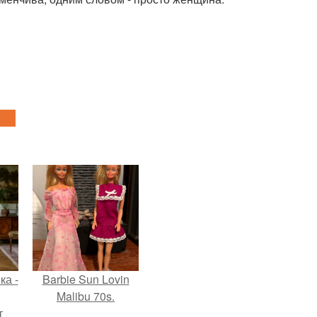
ка -
Barbie Sun Lovin
Malibu 70s.
т