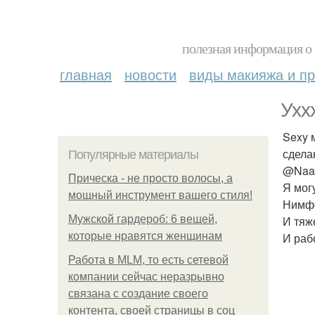
полезная информация о 
главная
новости
виды макияжа и пр
Ухх
Sexy 
сдела
Популярные материалы
@Naaa
Прическа - не просто волосы, а
Я мог
мощный инструмент вашего стиля!
Нимфо
Мужской гардероб: 6 вещей,
И тяж
которые нравятся женщинам
И раб
Работа в MLM, то есть сетевой
компании сейчас неразрывно
связана с создание своего
контента, своей страницы в соц