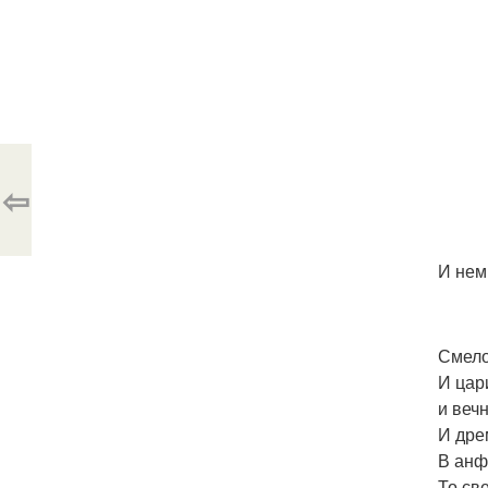
⇦
И нем
Смело
И цари
и вечн
И дре
В анф
То св