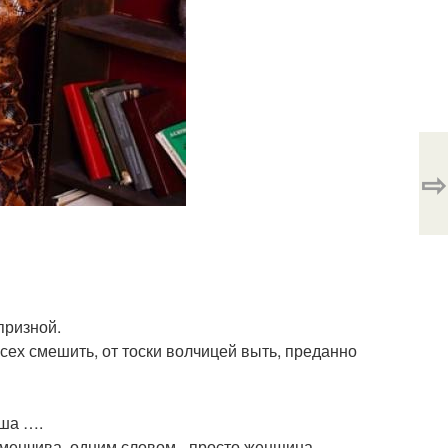
⇨
призной.
 всех смешить, от тоски волчицей выть, преданно
рша ….
еменчива, одним словом - просто женщина.