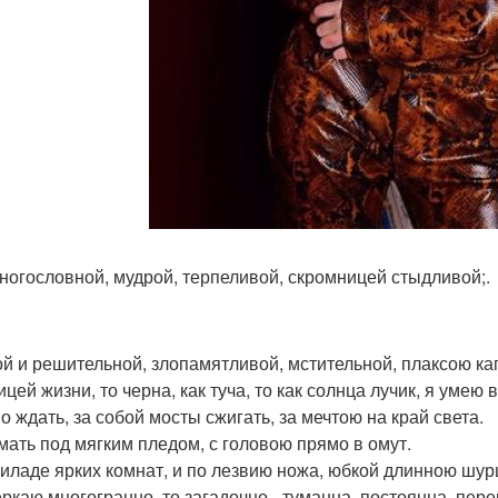
ногословной, мудрой, терпеливой, скромницей стыдливой;.
й и решительной, злопамятливой, мстительной, плаксою ка
цей жизни, то черна, как туча, то как солнца лучик, я умею
о ждать, за собой мосты сжигать, за мечтою на край света.
мать под мягким пледом, с головою прямо в омут.
иладе ярких комнат, и по лезвию ножа, юбкой длинною шу
еркаю многогранно, то загадочно - туманна, постоянна, пер