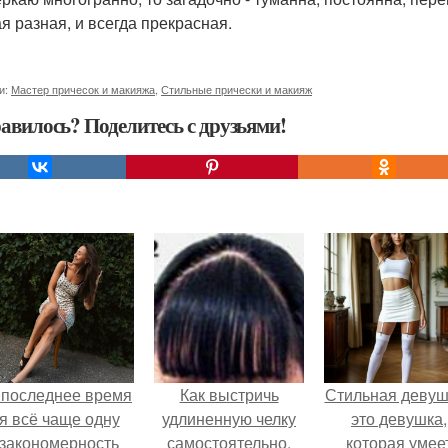
ая разная, и всегда прекрасная.
и:
Мастер причесок и макияжа
,
Стильные прически и макияж
авилось? Поделитесь с друзьями!
 последнее время
Как выстричь
Стильная девуш
я всё чаще одну
удлиненную челку
это девушка,
закономерность
самостоятельно.
которая умее