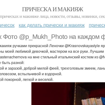
ПРИЧЕСКА И МАКИЯЖ
прическах и макияже лица, новости, отзывы, новинки, сек
ичесок
как делать прически и макияж
причес
х Фото @p_Mukh_Photo на каждом ф
макияж ручками прекрасной Леночки @Krasnovskayastyle ярк
ны моей любимой девочкой, мастером на все руки. Лучшим
stenachernova на мне стильный итальянский костюм из @
у быть разной:
й и заразой, доброй милой феей, трехголовым змеем, лань
еловозом, вспыльчивой и вздорной.
ой покорной, легкой и веселой.