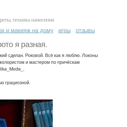
реты, техника нанесения
ки и макияж на дому
игры
отзывы
ото я разная.
ий сделан. Роковой. Всё как я люблю. Локоны
 колористом и мастером по причёскам
Nika_Moda_.
ю грациозной.