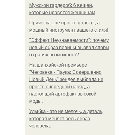
Мужской гардероб: 6 вещей,
которые нравятся женщинам
Прическа - не просто волосы, а
мощный инструмент вашего стиля!
"Эффект Неузнаваемости": почему
новый образ певицы вызвал споры
о гранях возможного?
На шанхайской премьере
"Человека - Паука: Совершенно
Новый День" зендея выбрала не
просто очередной наряд, а
настоящий артефакт высокой
моды.
Улыбка - это не мелочь, а деталь,
которая меняет весь образ
человека.