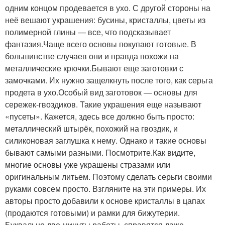
одним концом продевается в ухо. С другой стороны на
неё вешают украшения: бусины, кристаллы, цветы из
полимерной глины — все, что подсказывает
фантазия.Чаще всего основы покупают готовые. В
большинстве случаев они и правда похожи на
металлические крючки.Бывают еще заготовки с
замочками. Их нужно защелкнуть после того, как серьга
продета в ухо.Особый вид заготовок — основы для
сережек-гвоздиков. Такие украшения еще называют
«пусеты». Кажется, здесь все должно быть просто:
металлический штырёк, похожий на гвоздик, и
силиконовая заглушка к нему. Однако и такие основы
бывают самыми разными. Посмотрите.Как видите,
многие основы уже украшены стразами или
оригинальным литьем. Поэтому сделать серьги своими
руками совсем просто. Взгляните на эти примеры. Их
авторы просто добавили к основе кристаллы в цапах
(продаются готовыми) и рамки для бижутерии.
Буквально две минуты работы, справятся даже