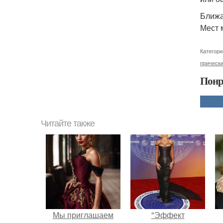
Ближа
Мест 
Категори
прически
Понр
Читайте также
Мы приглашаем
"Эффект