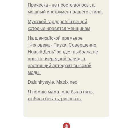
Прическа - не просто волосы, а
мощный инструмент вашего стиля!
Мужской гардероб: 6 вещей,
которые нравятся женщинам
На шанхайской премьере
"Человека - Паука: Совершенно
Новый День" зендея выбрала не
просто очередной наряд, а
настоящий артефакт высокой
моды.
Dafunkystyle. Matrix neo.
Я помню мама, мне было пять,
любила бегать, рисовать.