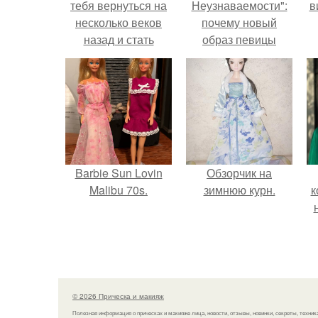
тебя вернуться на
Неузнаваемости":
в
несколько веков
почему новый
назад и стать
образ певицы
главной героиней
вызвал споры о
придворной жизни
гранях
на фотопроекте
возможного?
"Queen's Secret"?
Barbie Sun Lovin
Обзорчик на
Malibu 70s.
зимнюю курн.
к
© 2026 Прическа и макияж
Полезная информация о прическах и макияже лица, новости, отзывы, новинки, секреты, техник