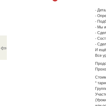
- Дет
- Опр
- Под
- Мы 
- Сде
- Сос
- Сде
⇦
И ещё
Все у
Продо
Прохо
Стоим
* тар
Групп
Участ
(Урок
или о