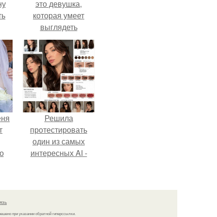
ну
это девушка,
ть
которая умеет
выглядеть
привлекательно и
элегантно в любои
ситуации.
еня
Решила
т
протестировать
один из самых
о
интересных AI -
промтов для бьюти
- анализа.
язь
решено при указании обратной гиперссылки.