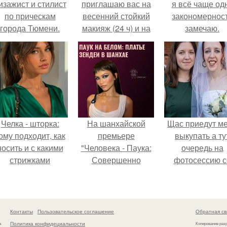
изажист и стилист
приглашаю вас на
я всё чаще од
по прическам
весенний стойкий
закономернос
города Тюмени.
макияж (24 ч) и на
замечаю.
причёсочки или
укладочки.
Челка - шторка:
На шанхайской
Щас приедут м
ому подходит, как
премьере
выкупать а ту
носить и с какими
"Человека - Паука:
очередь на
стрижками
Совершенно
фотосессию с
сочетать.
Новый День"
мной.
зендея выбрала не
просто очередной
наряд, а настоящий
Контакты
Пользовательское соглашение
Обратная св
артефакт высокой
Политика конфидециальности
а
Копирование раз