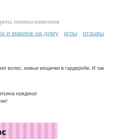
реты, техника нанесения
ки и макияж на дому
игры
отзывы
вет волос, новые вещички в гардеробе. И так
атьяна нуждина!
тие!