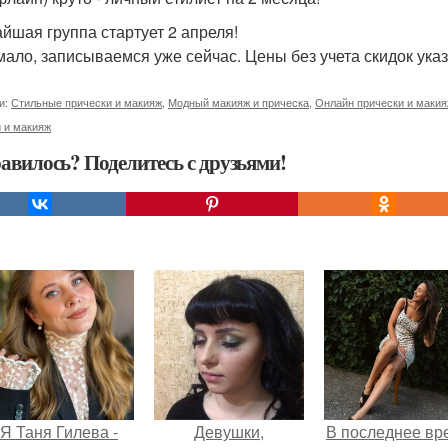
йшая группа стартует 2 апреля!
мало, записываемся уже сейчас. Цены без учета скидок указ
и:
Стильные прически и макияж
,
Модный макияж и прическа
,
Онлайн прически и маки
 и макияж
авилось? Поделитесь с друзьями!
Я Таня Гилева -
Девушки,
В последнее вр