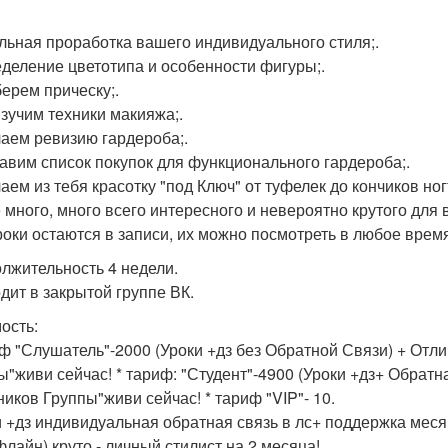
альная проработка вашего индивидуального стиля;.
еделение цветотипа и особенности фигуры;.
берем прическу;.
изучим техники макияжа;.
лаем ревизию гардероба;.
тавим список покупок для функционального гардероба;.
лаем из тебя красотку "под Ключ" от туфелек до кончиков но
 много, много всего интересного и невероятно крутого для
роки остаются в записи, их можно посмотреть в любое врем
лжительность 4 недели.
дит в закрытой группе ВК.
ость:
иф "Слушатель"-2000 (Уроки +дз без Обратной Связи) + Отл
ы"живи сейчас! * тариф: "Студент"-4900 (Уроки +дз+ Обратн
ников Группы"живи сейчас! * тариф "VIP"- 10.
и +дз индивидуальная обратная связь в лс+ поддержка меся
флайн) круто - личный стилист на 2 месяца!