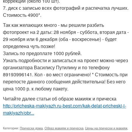
коррекции (около 100 шт).
7. диск с записью всех фотографий и распечатка лучших.
Стоимость 4900*.
Так как желающих много - мы решили разбить
фотопроект на 2 даты: 28 ноября - суббота, вторая дата -
29 ноября или 6 декабря (оба - воскресенье) - будет
определена чуть позже!
Запись по предоплате 1000 рублей.
Узнать подробности и записаться на проект можно через
организатора Василису Путилину и по телефону
89193996141. Кол - во мест ограничено! * Стоимость при
перепосте данного сообщения действительна! Без него
цена 1000 р. к любому пакету.
Читайте далее статьи об образе макияж и прическа
http://pricheska-makiyazh.ru-best.com/kak-delat-pricheski-i-
makiyazh/obr...
Категории:
Прически дома
,
Образ макияж и прическа
,
Цены на прически и макияж
,