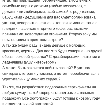
Итак, мы приглашаем: беременяшек, влюбленных,
семейные пары с детками (любых возрастов), с
домашними любимцами, всей семьей, с родителями,
бабушками - дедушками) для вас будет организована
уютная, невероятно нежная и теплая каминная зона с
пледами, чашечками горячего кофе, расписными
пряничками, новогодними огоньками. Вторую зону мы
пока оставим в приятном секрете?
А так же будем рады видеть девушек: молодых,
красивых, дерзких. Для вас это будет совершенно другой
образ - роковой красотки? С дизайнерскими платьями и
леденящим душу интерьером?
А может быть захочется побыть разной? В уютном
свитерке с гетрами у камина, а потом переоблачиться в
укротительницу мужских сердец?
Так же, мы разработали подарочные сертификаты на
любую сумму - такой сюрприз станет замечательным
подарком? Все фотографии будут готовы к новому году
и станут отличной аватаркой.