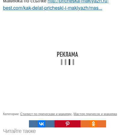
макияжа по ссылке
http://pricheska-makiyazh.ru-
best.com/kak-delat-pricheski-i-makiyazh/mas...
Категории:
Стилист по прическам и макияжу
,
Мастер причесок и макияжа
Читайте также