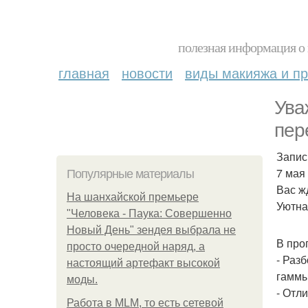
полезная информация о 
главная
новости
виды макияжа и пр
Ува
пер
Запис
7 мая
Популярные материалы
Вас ж
На шанхайской премьере
Уютна
"Человека - Паука: Совершенно
Новый День" зендея выбрала не
В про
просто очередной наряд, а
- Раз
настоящий артефакт высокой
гаммы
моды.
- Отл
Работа в MLM, то есть сетевой