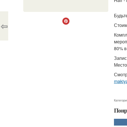
Hair 
Будьт
⇦
Стоим
Компл
мероп
80% в
Запись
Место
Смотр
makiya
Категори
Понр