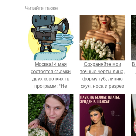
Читайте также
Москва! 4 мая
Сохраняйте мои
В
состоятся съемки
точные черты лица,
двух коротких тв
форму губ, линию
программ: "Не
скул, носа и разрез
Детские Приколы" (
глаз.
шоу в стиле
телефонного
розыгрыша).