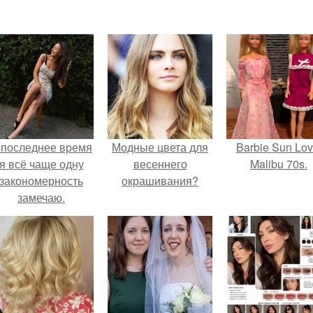
 последнее время
Модные цвета для
Barbie Sun Lov
я всё чаще одну
весеннего
Malibu 70s.
закономерность
окрашивания?
замечаю.