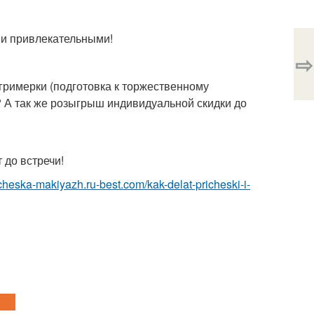
ми привлекательными!
⇨
гримерки (подготовка к торжественному
? А так же розыгрыш индивидуальной скидки до
 до встречи!
richeska-makiyazh.ru-best.com/kak-delat-pricheski-i-