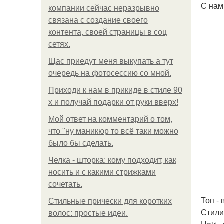
С нам
компании сейчас неразрывно
связана с создание своего
контента, своей страницы в соц
сетях.
Щас приедут меня выкупать а тут
очередь на фотосессию со мной.
Приходи к нам в прикиде в стиле 90
х и получай подарки от руки вверх!
Мой ответ на комментарий о том,
что "ну маникюр то всё таки можно
было бы сделать.
Челка - шторка: кому подходит, как
носить и с какими стрижками
сочетать.
Топ -
Стильные прически для коротких
Стили
волос: простые идеи.