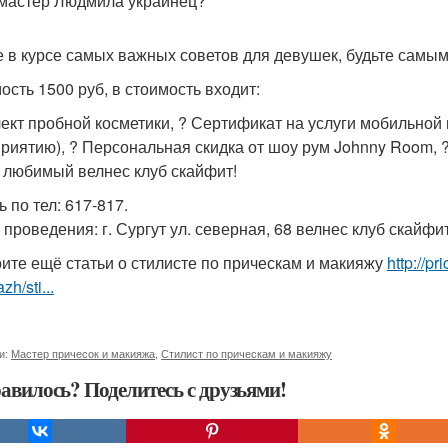
- мастер Людмила украинец?
е в курсе самых важных советов для девушек, будьте самы
ость 1500 руб, в стоимость входит:
ект пробной косметики, ? Сертификат на услуги мобильной 
риятию), ? Персональная скидка от шоу рум Johnny Room, 
 любимый велнес клуб скайфит!
 по тел: 617-817.
 проведения: г. Сургут ул. северная, 68 велнес клуб скайфит
ите ещё статьи о стилисте по прическам и макияжу
http://p
zh/sti...
и:
Мастер причесок и макияжа
,
Стилист по прическам и макияжу
авилось? Поделитесь с друзьями!