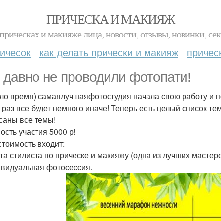
ПРИЧЕСКА И МАКИЯЖ
прическах и макияже лица, новости, отзывы, новинки, сек
ичесок
как делать прически и макияж
причес
 давно не проводили фотопати!
ло время) самаялучшаяфотостудия начала свою работу и п
т раз все будет немного иначе! Теперь есть целый список т
саны все темы!
ость участия 5000 р!
 стоимость входит:
ота стилиста по прическе и макияжу (одна из лучших мастер
ивидуальная фотосессия.