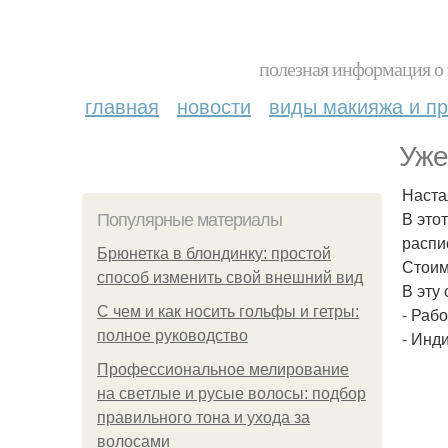
полезная информация о 
главная
новости
виды макияжа и пр
Уже
Наста
В это
Популярные материалы
распи
Брюнетка в блондинку: простой
Стоим
способ изменить свой внешний вид
В эту
С чем и как носить гольфы и гетры:
- Раб
полное руководство
- Инд
Профессиональное мелирование
на светлые и русые волосы: подбор
правильного тона и ухода за
волосами