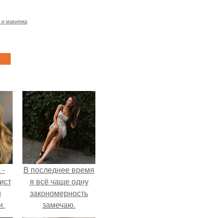
 и макияжа
 -
В последнее время
ист
я всё чаще одну
м
закономерность
и.
замечаю.