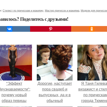
и:
Стилист по прическам и макияжу
,
Мастер причесок и макияжа
,
Модели для причесок
авилось? Поделитесь с друзьями!
"Эффект
Дорогие, наступает
Я Таня Гилева
еузнаваемости":
пора свадеб и
визажист и стил
почему новый
выпускных, да и в
по прическа
образ певицы
обычный
города Тюмен
вызвал споры о
солнечный денек