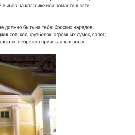
й выбор на классике или романтичности.
 не должно быть на тебе: броских нарядов,
жинсов, кед, футболок; огромных сумок, сапог;
олготок; небрежно причесанных волос.