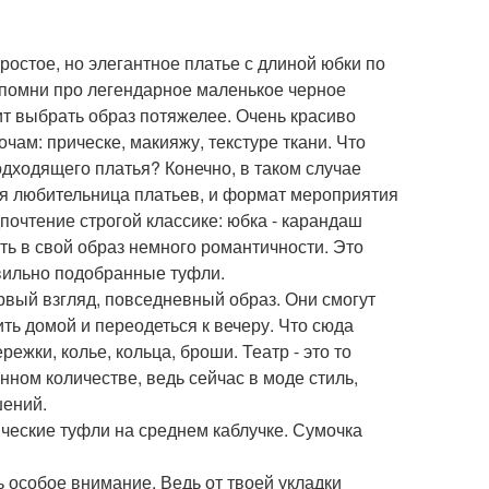
ростое, но элегантное платье с длиной юбки по
Вспомни про легендарное маленькое черное
оит выбрать образ потяжелее. Очень красиво
чам: прическе, макияжу, текстуре ткани. Что
подходящего платья? Конечно, в таком случае
шая любительница платьев, и формат мероприятия
очтение строгой классике: юбка - карандаш
ть в свой образ немного романтичности. Это
авильно подобранные туфли.
рвый взгляд, повседневный образ. Они смогут
ить домой и переодеться к вечеру. Что сюда
ежки, колье, кольца, броши. Театр - это то
енном количестве, ведь сейчас в моде стиль,
шений.
сические туфли на среднем каблучке. Сумочка
ть особое внимание. Ведь от твоей укладки