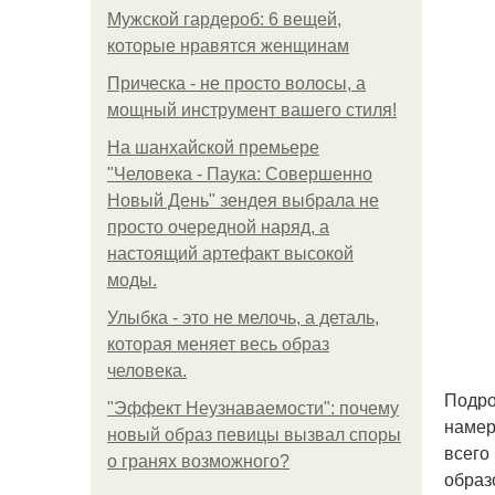
Мужской гардероб: 6 вещей,
которые нравятся женщинам
Прическа - не просто волосы, а
мощный инструмент вашего стиля!
На шанхайской премьере
"Человека - Паука: Совершенно
Новый День" зендея выбрала не
просто очередной наряд, а
настоящий артефакт высокой
моды.
Улыбка - это не мелочь, а деталь,
которая меняет весь образ
человека.
Подро
"Эффект Неузнаваемости": почему
намер
новый образ певицы вызвал споры
всего
о гранях возможного?
образ