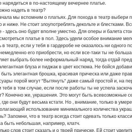
е нарядиться в по-настоящему вечернее платье.
ожно надеть в театр?
ачала мы вспомним о платьях. Для похода в театр выбери п
о и ниже. Не стоит злоупотреблять декольте и блестками. 
е - здесь оно будет вполне уместно. Для оперы и балета ст
 смотреться платье в пол. Здесь удели особое внимание мело
ь в театр, если у тебя в гардеробе не оказалось ни одного 
 немедленно его приобрести, но если все-таки ты не боль
ляет выбрать более неформальный наряд, тогда отдай предп
элегантная блуза и пиджак в цвет костюма. Не бойся добави
 быть элегантная брошка, красивая прическа или даже пр
суары порой могут "Вытянуть" даже самый простой и, на пе
и тебя в том случае, если после работы ты не успела заскоч
т? Конечно же, украшения. Это могут быть всевозможные сер
, где они будут весьма кстати. Но , внимание, только в умер
олагающий использование минимального количества укра
вь? Запомни, что в театр всегда стоит одевать только клас
а быть небольшая, например, клатч.
лько слов стоит сказать и о твоей прическе. Ей стоит удели