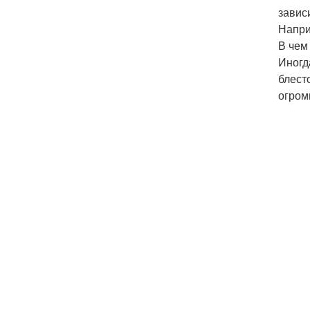
завис
Напри
В чем
Иногда
блест
огром