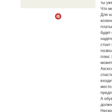
ты уж
Что м
Для н
колен
плать
будет
надет
стоит
позво
плюс 
может
Аксес
спаст
входи
место
предп
А обу
должн
Неско