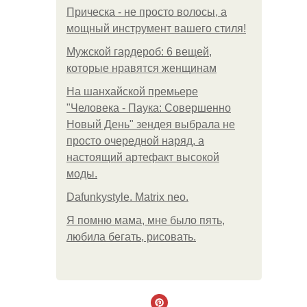
Прическа - не просто волосы, а
мощный инструмент вашего стиля!
Мужской гардероб: 6 вещей,
которые нравятся женщинам
На шанхайской премьере
"Человека - Паука: Совершенно
Новый День" зендея выбрала не
просто очередной наряд, а
настоящий артефакт высокой
моды.
Dafunkystyle. Matrix neo.
Я помню мама, мне было пять,
любила бегать, рисовать.