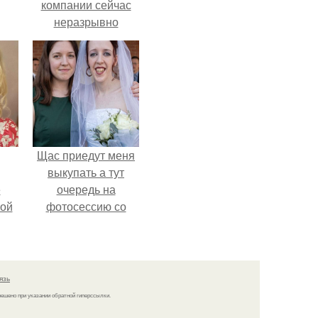
компании сейчас
неразрывно
связана с создание
своего контента,
своей страницы в
соц сетях.
Щас приедут меня
выкупать а тут
ё
очередь на
ой
фотосессию со
мной.
язь
решено при указании обратной гиперссылки.