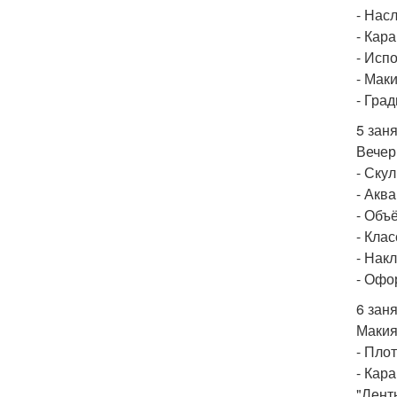
- Нас
- Кар
- Исп
- Мак
- Град
5 заня
Вечер
- Ску
- Акв
- Объ
- Кла
- Нак
- Офо
6 заня
Макия
- Пло
- Кар
"Лент