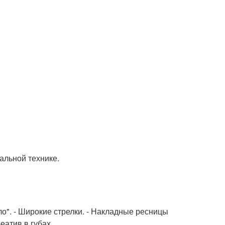
альной технике.
о". - Широкие стрелки. - Накладные ресницы
еатив в губах.