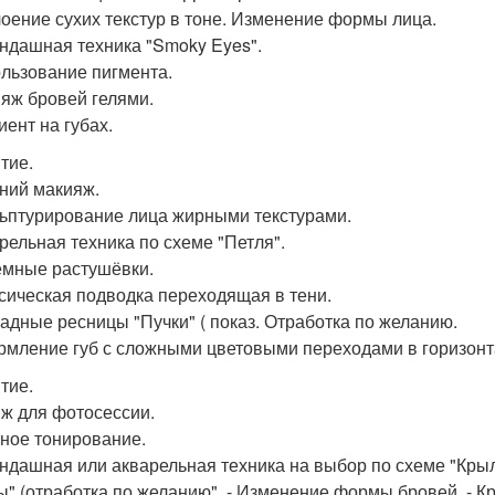
лоение сухих текстур в тоне. Изменение формы лица.
андашная техника "Smoky Eyes".
ользование пигмента.
ияж бровей гелями.
иент на губах.
тие.
ний макияж.
льптурирование лица жирными текстурами.
арельная техника по схеме "Петля".
ёмные растушёвки.
ссическая подводка переходящая в тени.
ладные ресницы "Пучки" ( показ. Отработка по желанию.
рмление губ с сложными цветовыми переходами в горизонт
тие.
ж для фотосессии.
тное тонирование.
андашная или акварельная техника на выбор по схеме "Крыл
ы" (отработка по желанию". - Изменение формы бровей. - Кр