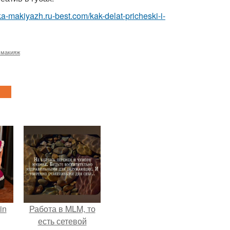
ska-makiyazh.ru-best.com/kak-delat-pricheski-i-
 макияж
in
Работа в MLM, то
есть сетевой