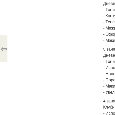
Дневн
- Тон
- Кон
- Тене
- Меж
- Офо
- Мак
⇦
3 заня
Дневн
- Тон
- Исп
- Нан
- Пор
- Мак
- Уве
4 заня
Клубн
- Исп