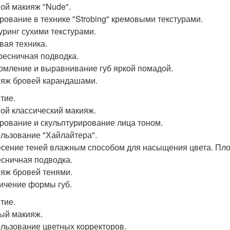
ой макияж "Nude".
ирование в технике "Strobing" кремовыми текстурами.
туринг сухими текстурами.
вая техника.
ресничная подводка.
рмление и выравнивание губ яркой помадой.
ияж бровей карандашами.
тие.
ой классический макияж.
ирование и скульптурирование лица тоном.
ользование "Хайлайтера".
есение теней влажным способом для насыщения цвета. Пло
есничная подводка.
ияж бровей тенями.
личение формы губ.
тие.
ый макияж.
ользование цветных корректоров.