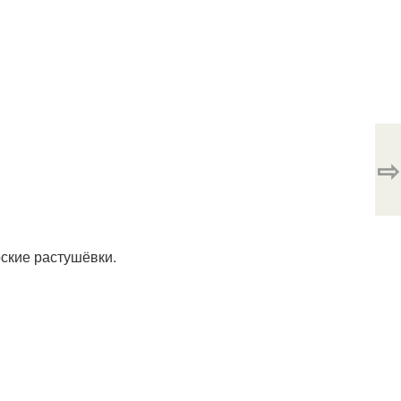
⇨
ские растушёвки.