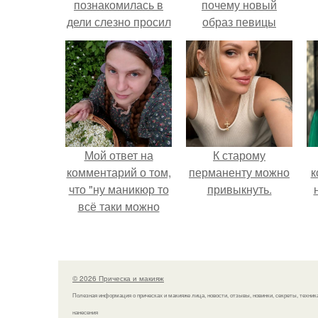
познакомилась в
почему новый
дели слезно просил
образ певицы
заехать к ним в
вызвал споры о
гости и провести
гранях
э
время с его семьей.
возможного?
Мой ответ на
К старому
комментарий о том,
перманенту можно
к
что "ну маникюр то
привыкнуть.
всё таки можно
было бы сделать.
© 2026 Прическа и макияж
Полезная информация о прическах и макияже лица, новости, отзывы, новинки, секреты, техник
нанесения