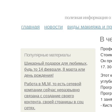
полезная информация о 
главная
новости
виды макияжа и пр
В ч
Профе
Стоим
Популярные материалы
Он про
Шикарный подарок для любимых,
17. 30
будь то 14 февраля, 8 марта или
Этот 
день рождения!
углуб
Работа в MLM, то есть сетевой
Прогр
компании сейчас неразрывно
Прогр
связана с создание своего
1 заня
контента, своей страницы в соц
- Кис
сетях.