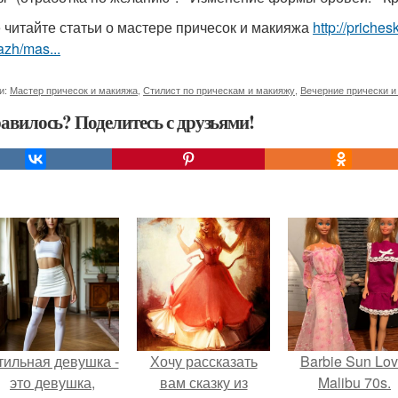
 читайте статьи о мастере причесок и макияжа
http://priche
zh/mas...
и:
Мастер причесок и макияжа
,
Стилист по прическам и макияжу
,
Вечерние прически и
авилось? Поделитесь с друзьями!
тильная девушка -
Хочу рассказать
Barbie Sun Lov
это девушка,
вам сказку из
Malibu 70s.