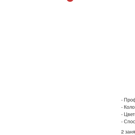
- Про
- Коло
- Цве
- Спо
2 заня