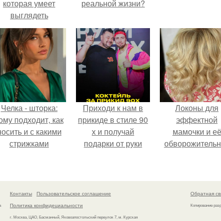
которая умеет
реальной жизни?
выглядеть
привлекательно и
легантно в любои
ситуации.
Челка - шторка:
Приходи к нам в
Локоны для
ому подходит, как
прикиде в стиле 90
эффектной
носить и с какими
х и получай
мамочки и е
стрижками
подарки от руки
обворожительн
сочетать.
вверх!
дочурки.
Контакты
Пользовательское соглашение
Обратная св
Политика конфидециальности
а
Копирование раз
г. Москва, ЦАО, Басманный, Яковоапостольский переулок 7, м. Курская