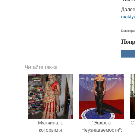
Далее
makiya
Категори
Понр
Читайте также
Мужчина, с
"Эффект
С
которым я
Неузнаваемости":